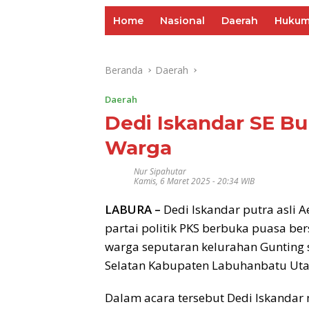
Home
Nasional
Daerah
Huku
Beranda
Daerah
Daerah
Dedi Iskandar SE B
Warga
Nur Sipahutar
Kamis, 6 Maret 2025 - 20:34 WIB
LABURA –
Dedi Iskandar putra asli 
partai politik PKS berbuka puasa be
warga seputaran kelurahan Gunting
Selatan Kabupaten Labuhanbatu Utar
Dalam acara tersebut Dedi Iskandar