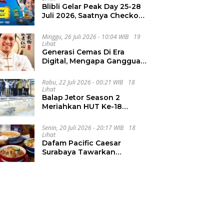
Blibli Gelar Peak Day 25-28
Juli 2026, Saatnya Checkout
Wishlist Impian
Minggu, 26 Juli 2026 - 10:04 WIB
19
Lihat
Generasi Cemas Di Era
Digital, Mengapa Gangguan
Kecemasan Terus
Meningkat
Rabu, 22 Juli 2026 - 00:21 WIB
18
Lihat
Balap Jetor Season 2
Meriahkan HUT Ke-18
Labura, Wabup Ajak
Generasi Muda Majukan
Senin, 20 Juli 2026 - 20:17 WIB
18
Pertanian
Lihat
Dafam Pacific Caesar
Surabaya Tawarkan
Pengalaman Kuliner Malam
Lewat The Late Shift