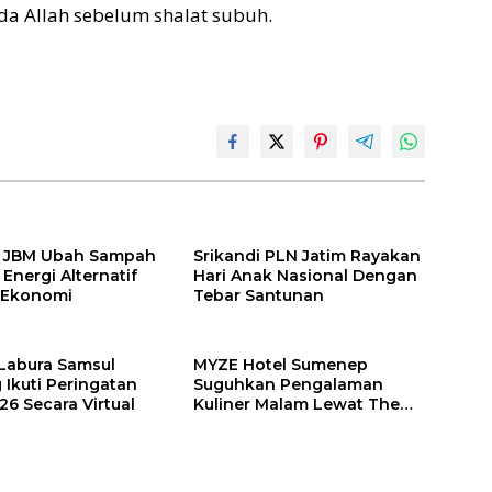
 Allah sebelum shalat subuh.
T JBM Ubah Sampah
Srikandi PLN Jatim Rayakan
Energi Alternatif
Hari Anak Nasional Dengan
i Ekonomi
Tebar Santunan
Labura Samsul
MYZE Hotel Sumenep
 Ikuti Peringatan
Suguhkan Pengalaman
26 Secara Virtual
Kuliner Malam Lewat The
Late Shift