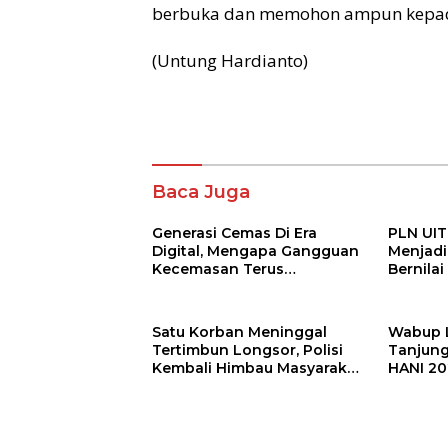
berbuka dan memohon ampun kepada
(Untung Hardianto)
Baca Juga
Generasi Cemas Di Era
PLN UI
Digital, Mengapa Gangguan
Menjadi 
Kecemasan Terus
Bernila
Meningkat
Satu Korban Meninggal
Wabup 
Tertimbun Longsor, Polisi
Tanjung
Kembali Himbau Masyarakat
HANI 20
Hentikan Tambang Ilegal