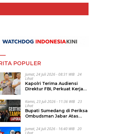
RITA POPULER
Jumat, 24 Juli 2026 - 08:31 WIB
24
Lihat
Kapolri Terima Audiensi
Direktur FBI, Perkuat Kerja
Sama Penanggulangan
Kejahatan Transnasional
Kamis, 23 Juli 2026 - 11:36 WIB
23
Lihat
Bupati Sumedang di Periksa
Ombudsman Jabar Atas
Dugaan Penguluran Waktu
Pelelangan Geothermal
Jumat, 24 Juli 2026 - 16:40 WIB
20
Tampomas
Lihat