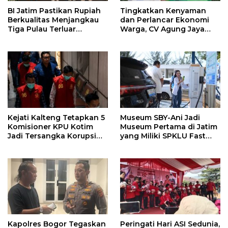
BI Jatim Pastikan Rupiah
Tingkatkan Kenyaman
Berkualitas Menjangkau
dan Perlancar Ekonomi
Tiga Pulau Terluar
Warga, CV Agung Jaya
Sumenep
Abadi Perbaiki Jalan
Sukakersa-Gunung Endut
Kejati Kalteng Tetapkan 5
Museum SBY-Ani Jadi
Komisioner KPU Kotim
Museum Pertama di Jatim
Jadi Tersangka Korupsi
yang Miliki SPKLU Fast
Dana Hibah Pilkada Rp40
Charging
Miliar
Kapolres Bogor Tegaskan
Peringati Hari ASI Sedunia,