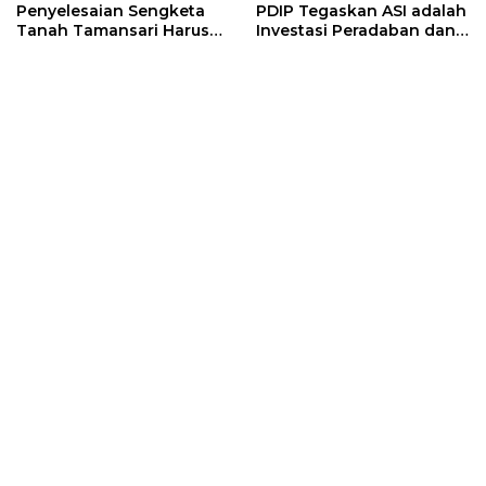
Penyelesaian Sengketa
PDIP Tegaskan ASI adalah
Tanah Tamansari Harus
Investasi Peradaban dan
Lewat Jalur Hukum dan
Upaya Cegah Stunting
Damai