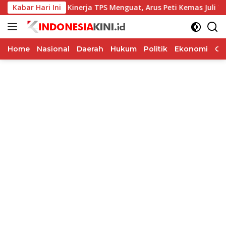
Langsung
Music
Kabar Hari Ini
Kinerja TPS Menguat, Arus Peti Kemas Juli Tumbuh
ke
konten
Home
Nasional
Daerah
Hukum
Politik
Ekonomi
Op