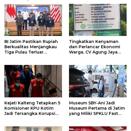
BI Jatim Pastikan Rupiah
Tingkatkan Kenyaman
Berkualitas Menjangkau
dan Perlancar Ekonomi
Tiga Pulau Terluar
Warga, CV Agung Jaya
Sumenep
Abadi Perbaiki Jalan
Sukakersa-Gunung Endut
Kejati Kalteng Tetapkan 5
Museum SBY-Ani Jadi
Komisioner KPU Kotim
Museum Pertama di Jatim
Jadi Tersangka Korupsi
yang Miliki SPKLU Fast
Dana Hibah Pilkada Rp40
Charging
Miliar