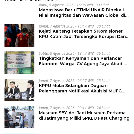
Rabu, 5 Agustus 2026 - 16:36 WIB
33 Lihat
Mahasiswa Baru FTMM UNAIR Dibekali
Nilai Integritas dan Wawasan Global di
PKKMB
Jumat, 7 Agustus 2026 - 15:47 WIB
30 Lihat
Kejati Kalteng Tetapkan 5 Komisioner
KPU Kotim Jadi Tersangka Korupsi Dana
Hibah Pilkada Rp40 Miliar
Sabtu, 8 Agustus 2026 - 13:47 WIB
26 Lihat
Tingkatkan Kenyaman dan Perlancar
Ekonomi Warga, CV Agung Jaya Abadi
Perbaiki Jalan Sukakersa-Gunung Endut
Jumat, 7 Agustus 2026 - 06:27 WIB
25 Lihat
KPPU Mulai Sidangkan Dugaan
Pelanggaran Notifikasi Akuisisi MUFG
Bank
Jumat, 7 Agustus 2026 - 09:11 WIB
24 Lihat
Museum SBY-Ani Jadi Museum Pertama
di Jatim yang Miliki SPKLU Fast Charging