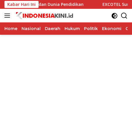
Langsung
aborasi Alumni dan Dunia Pendidikan
Kabar Hari Ini
EXCOTEL Surabaya T
ke
konten
Home
Nasional
Daerah
Hukum
Politik
Ekonomi
Op