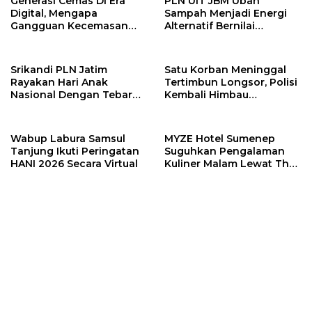
Generasi Cemas Di Era
PLN UIT JBM Ubah
Digital, Mengapa
Sampah Menjadi Energi
Gangguan Kecemasan
Alternatif Bernilai
Terus Meningkat
Ekonomi
Srikandi PLN Jatim
Satu Korban Meninggal
Rayakan Hari Anak
Tertimbun Longsor, Polisi
Nasional Dengan Tebar
Kembali Himbau
Santunan
Masyarakat Hentikan
Tambang Ilegal
Wabup Labura Samsul
MYZE Hotel Sumenep
Tanjung Ikuti Peringatan
Suguhkan Pengalaman
HANI 2026 Secara Virtual
Kuliner Malam Lewat The
Late Shift