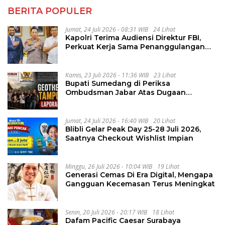
BERITA POPULER
Jumat, 24 Juli 2026 - 08:31 WIB
24 Lihat
Kapolri Terima Audiensi Direktur FBI,
Perkuat Kerja Sama Penanggulangan
Kejahatan Transnasional
Kamis, 23 Juli 2026 - 11:36 WIB
23 Lihat
Bupati Sumedang di Periksa
Ombudsman Jabar Atas Dugaan
Penguluran Waktu Pelelangan
Geothermal Tampomas
Jumat, 24 Juli 2026 - 16:40 WIB
20 Lihat
Blibli Gelar Peak Day 25-28 Juli 2026,
Saatnya Checkout Wishlist Impian
Minggu, 26 Juli 2026 - 10:04 WIB
19 Lihat
Generasi Cemas Di Era Digital, Mengapa
Gangguan Kecemasan Terus Meningkat
Senin, 20 Juli 2026 - 20:17 WIB
18 Lihat
Dafam Pacific Caesar Surabaya