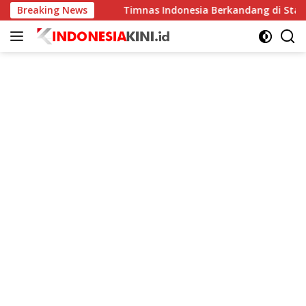
Langsung
 Meningkat
Breaking News
Timnas Indonesia Berkandang di Stadion Pa
ke
konten