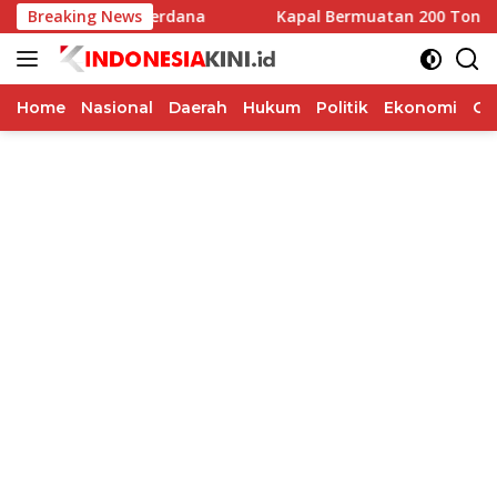
Langsung
mboja di Laga Perdana
Breaking News
Kapal Bermuatan 200 Ton Sembak
ke
konten
Home
Nasional
Daerah
Hukum
Politik
Ekonomi
Op