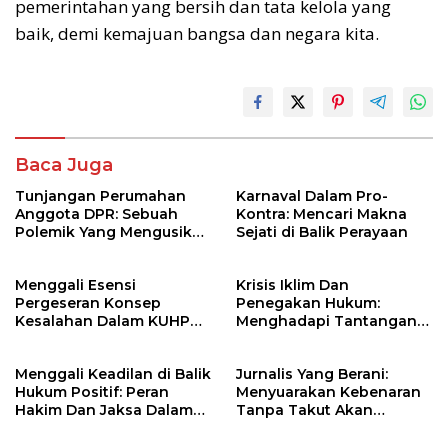
pemerintahan yang bersih dan tata kelola yang
baik, demi kemajuan bangsa dan negara kita.
Baca Juga
Tunjangan Perumahan
Karnaval Dalam Pro-
Anggota DPR: Sebuah
Kontra: Mencari Makna
Polemik Yang Mengusik
Sejati di Balik Perayaan
Hati Rakyat
Menggali Esensi
Krisis Iklim Dan
Pergeseran Konsep
Penegakan Hukum:
Kesalahan Dalam KUHP
Menghadapi Tantangan
Nasional: Menuju Keadilan
Global dengan Bijak
Yang Lebih Adil Dan
Menggali Keadilan di Balik
Jurnalis Yang Berani:
Restoratif
Hukum Positif: Peran
Menyuarakan Kebenaran
Hakim Dan Jaksa Dalam
Tanpa Takut Akan
Menegakkan Keadilan
Tekanan
yang Berbasis Nilai-Nilai