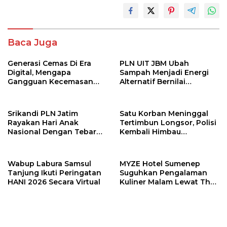
Baca Juga
Generasi Cemas Di Era
PLN UIT JBM Ubah
Digital, Mengapa
Sampah Menjadi Energi
Gangguan Kecemasan
Alternatif Bernilai
Terus Meningkat
Ekonomi
Srikandi PLN Jatim
Satu Korban Meninggal
Rayakan Hari Anak
Tertimbun Longsor, Polisi
Nasional Dengan Tebar
Kembali Himbau
Santunan
Masyarakat Hentikan
Tambang Ilegal
Wabup Labura Samsul
MYZE Hotel Sumenep
Tanjung Ikuti Peringatan
Suguhkan Pengalaman
HANI 2026 Secara Virtual
Kuliner Malam Lewat The
Late Shift