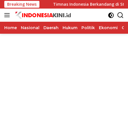
Langsung
us Meningkat
Breaking News
Timnas Indonesia Berkandang di Stadion 
ke
konten
Home
Nasional
Daerah
Hukum
Politik
Ekonomi
Op