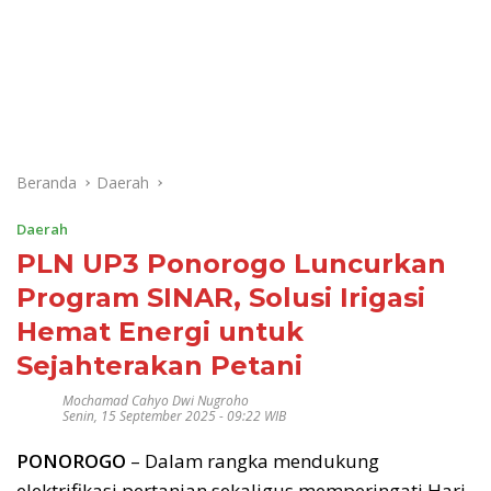
Beranda
Daerah
Daerah
PLN UP3 Ponorogo Luncurkan
Program SINAR, Solusi Irigasi
Hemat Energi untuk
Sejahterakan Petani
Mochamad Cahyo Dwi Nugroho
Senin, 15 September 2025 - 09:22 WIB
PONOROGO
– Dalam rangka mendukung
elektrifikasi pertanian sekaligus memperingati Hari