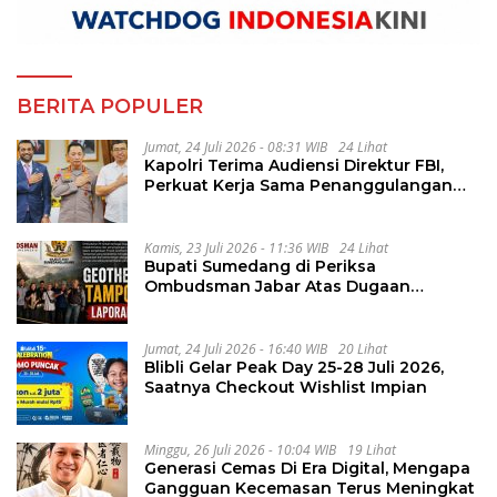
BERITA POPULER
Jumat, 24 Juli 2026 - 08:31 WIB
24 Lihat
Kapolri Terima Audiensi Direktur FBI,
Perkuat Kerja Sama Penanggulangan
Kejahatan Transnasional
Kamis, 23 Juli 2026 - 11:36 WIB
24 Lihat
Bupati Sumedang di Periksa
Ombudsman Jabar Atas Dugaan
Penguluran Waktu Pelelangan
Geothermal Tampomas
Jumat, 24 Juli 2026 - 16:40 WIB
20 Lihat
Blibli Gelar Peak Day 25-28 Juli 2026,
Saatnya Checkout Wishlist Impian
Minggu, 26 Juli 2026 - 10:04 WIB
19 Lihat
Generasi Cemas Di Era Digital, Mengapa
Gangguan Kecemasan Terus Meningkat