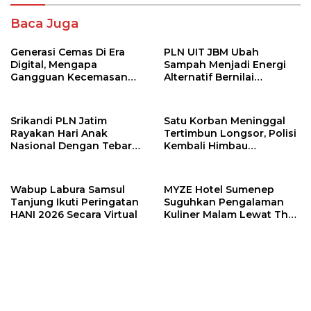
Baca Juga
Generasi Cemas Di Era
PLN UIT JBM Ubah
Digital, Mengapa
Sampah Menjadi Energi
Gangguan Kecemasan
Alternatif Bernilai
Terus Meningkat
Ekonomi
Srikandi PLN Jatim
Satu Korban Meninggal
Rayakan Hari Anak
Tertimbun Longsor, Polisi
Nasional Dengan Tebar
Kembali Himbau
Santunan
Masyarakat Hentikan
Tambang Ilegal
Wabup Labura Samsul
MYZE Hotel Sumenep
Tanjung Ikuti Peringatan
Suguhkan Pengalaman
HANI 2026 Secara Virtual
Kuliner Malam Lewat The
Late Shift