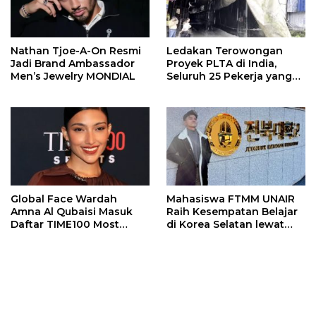
Nathan Tjoe-A-On Resmi
Ledakan Terowongan
Jadi Brand Ambassador
Proyek PLTA di India,
Men’s Jewelry MONDIAL
Seluruh 25 Pekerja yang
Terjebak Ditemukan
Meninggal
Global Face Wardah
Mahasiswa FTMM UNAIR
Amna Al Qubaisi Masuk
Raih Kesempatan Belajar
Daftar TIME100 Most
di Korea Selatan lewat
Influential People in
Program EQUITY
Sports 2026