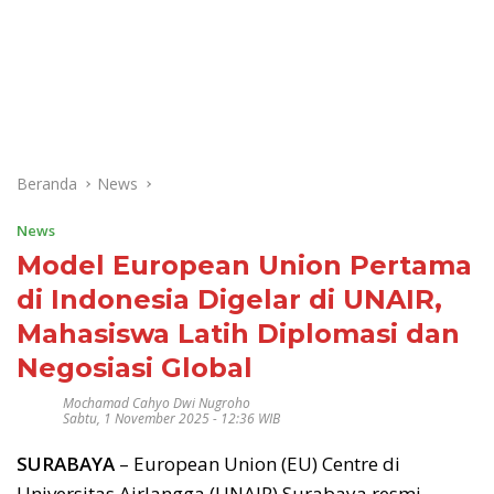
Beranda
News
News
Model European Union Pertama
di Indonesia Digelar di UNAIR,
Mahasiswa Latih Diplomasi dan
Negosiasi Global
Mochamad Cahyo Dwi Nugroho
Sabtu, 1 November 2025 - 12:36 WIB
SURABAYA
– European Union (EU) Centre di
Universitas Airlangga (UNAIR) Surabaya resmi