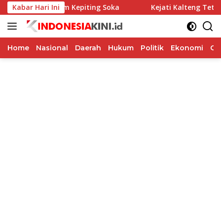
Langsung
ewat Program Kepiting Soka
Kabar Hari Ini
Kejati Kalteng Tetapkan 
ke
konten
Home
Nasional
Daerah
Hukum
Politik
Ekonomi
Op