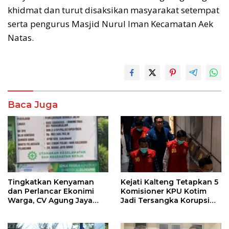
khidmat dan turut disaksikan masyarakat setempat
serta pengurus Masjid Nurul Iman Kecamatan Aek
Natas.
Baca Juga
Tingkatkan Kenyaman
Kejati Kalteng Tetapkan 5
dan Perlancar Ekonimi
Komisioner KPU Kotim
Warga, CV Agung Jaya
Jadi Tersangka Korupsi
Abadi Perbaiki Jalan
Dana Hibah Pilkada Rp40
Sukakersa-Gunung Endut
Miliar