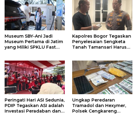
Museum SBY-Ani Jadi
Kapolres Bogor Tegaskan
Museum Pertama di Jatim
Penyelesaian Sengketa
yang Miliki SPKLU Fast
Tanah Tamansari Harus
Charging
Lewat Jalur Hukum dan
Damai
Peringati Hari ASI Sedunia,
Ungkap Peredaran
PDIP Tegaskan ASI adalah
Tramadol dan Hexymer,
Investasi Peradaban dan
Polsek Cengkareng
Upaya Cegah Stunting
Amankan Pelaku Beserta
2.500 Butir Obat Keras