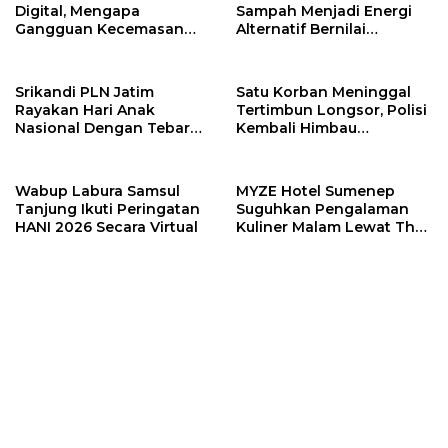
Digital, Mengapa
Sampah Menjadi Energi
Berita
Gangguan Kecemasan
Alternatif Bernilai
Kalsel
Terus Meningkat
Ekonomi
Indonesiakini.id
Srikandi PLN Jatim
Satu Korban Meninggal
Pasar
Rayakan Hari Anak
Tertimbun Longsor, Polisi
Murah
Nasional Dengan Tebar
Kembali Himbau
Pemprov
Santunan
Masyarakat Hentikan
Kalsel
Tambang Ilegal
Pemprov
Wabup Labura Samsul
MYZE Hotel Sumenep
Kalsel
Tanjung Ikuti Peringatan
Suguhkan Pengalaman
HANI 2026 Secara Virtual
Kuliner Malam Lewat The
Pengendalian
Late Shift
Inflasi