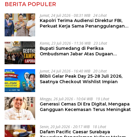
BERITA POPULER
Jumat, 24 Juli 2026 - 08:31 WIB
24 Lihat
Kapolri Terima Audiensi Direktur FBI,
Perkuat Kerja Sama Penanggulangan
Kejahatan Transnasional
Kamis, 23 Juli 2026 - 11:36 WIB
23 Lihat
Bupati Sumedang di Periksa
Ombudsman Jabar Atas Dugaan
Penguluran Waktu Pelelangan
Geothermal Tampomas
Jumat, 24 Juli 2026 - 16:40 WIB
20 Lihat
Blibli Gelar Peak Day 25-28 Juli 2026,
Saatnya Checkout Wishlist Impian
Minggu, 26 Juli 2026 - 10:04 WIB
19 Lihat
Generasi Cemas Di Era Digital, Mengapa
Gangguan Kecemasan Terus Meningkat
Senin, 20 Juli 2026 - 20:17 WIB
18 Lihat
Dafam Pacific Caesar Surabaya