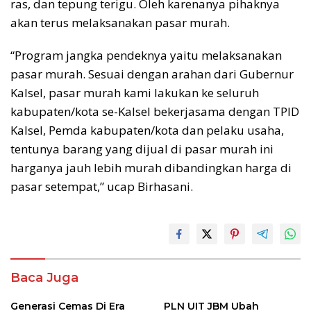
ras, dan tepung terigu. Oleh karenanya pihaknya
akan terus melaksanakan pasar murah.
“Program jangka pendeknya yaitu melaksanakan
pasar murah. Sesuai dengan arahan dari Gubernur
Kalsel, pasar murah kami lakukan ke seluruh
kabupaten/kota se-Kalsel bekerjasama dengan TPID
Kalsel, Pemda kabupaten/kota dan pelaku usaha,
tentunya barang yang dijual di pasar murah ini
harganya jauh lebih murah dibandingkan harga di
pasar setempat,” ucap Birhasani.
Banjarmasin
Berita
Banjarmasin
Baca Juga
Berita
Kalimantan
Selatan
Generasi Cemas Di Era
PLN UIT JBM Ubah