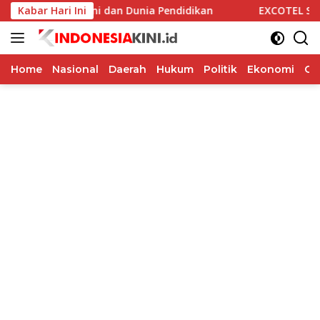
Langsung
olaborasi Alumni dan Dunia Pendidikan
Kabar Hari Ini
EXCOTEL Surabaya
ke
konten
Home
Nasional
Daerah
Hukum
Politik
Ekonomi
Op