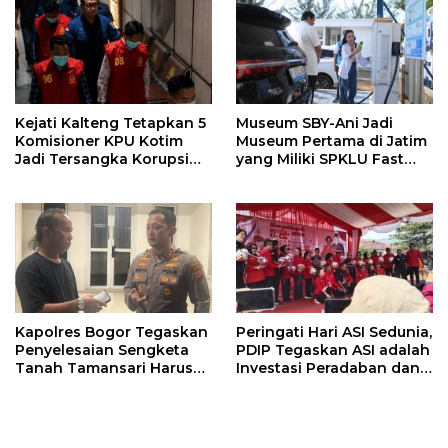
Kejati Kalteng Tetapkan 5
Museum SBY-Ani Jadi
Komisioner KPU Kotim
Museum Pertama di Jatim
Jadi Tersangka Korupsi
yang Miliki SPKLU Fast
Dana Hibah Pilkada Rp40
Charging
Miliar
Kapolres Bogor Tegaskan
Peringati Hari ASI Sedunia,
Penyelesaian Sengketa
PDIP Tegaskan ASI adalah
Tanah Tamansari Harus
Investasi Peradaban dan
Lewat Jalur Hukum dan
Upaya Cegah Stunting
Damai