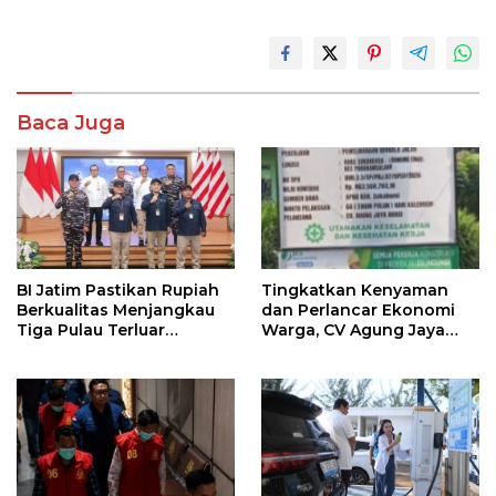
Baca Juga
BI Jatim Pastikan Rupiah
Tingkatkan Kenyaman
Berkualitas Menjangkau
dan Perlancar Ekonomi
Tiga Pulau Terluar
Warga, CV Agung Jaya
Sumenep
Abadi Perbaiki Jalan
Sukakersa-Gunung Endut