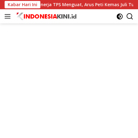
Langsung
sic
Kabar Hari Ini
Kinerja TPS Menguat, Arus Peti Kemas Juli Tumbuh 1
ke
konten