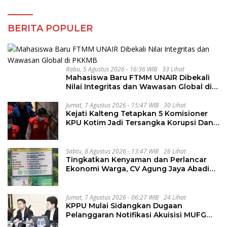
BERITA POPULER
Rabu, 5 Agustus 2026 - 16:36 WIB
33 Lihat
Mahasiswa Baru FTMM UNAIR Dibekali
Nilai Integritas dan Wawasan Global di
PKKMB
Jumat, 7 Agustus 2026 - 15:47 WIB
30 Lihat
Kejati Kalteng Tetapkan 5 Komisioner
KPU Kotim Jadi Tersangka Korupsi Dana
Hibah Pilkada Rp40 Miliar
Sabtu, 8 Agustus 2026 - 13:47 WIB
26 Lihat
Tingkatkan Kenyaman dan Perlancar
Ekonomi Warga, CV Agung Jaya Abadi
Perbaiki Jalan Sukakersa-Gunung Endut
Jumat, 7 Agustus 2026 - 06:27 WIB
24 Lihat
KPPU Mulai Sidangkan Dugaan
Pelanggaran Notifikasi Akuisisi MUFG
Bank