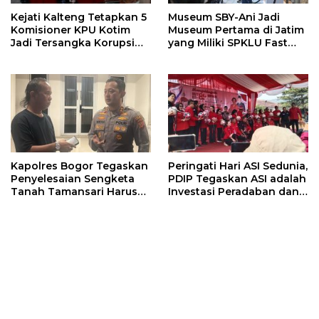
Kejati Kalteng Tetapkan 5
Museum SBY-Ani Jadi
Komisioner KPU Kotim
Museum Pertama di Jatim
Jadi Tersangka Korupsi
yang Miliki SPKLU Fast
Dana Hibah Pilkada Rp40
Charging
Miliar
Kapolres Bogor Tegaskan
Peringati Hari ASI Sedunia,
Penyelesaian Sengketa
PDIP Tegaskan ASI adalah
Tanah Tamansari Harus
Investasi Peradaban dan
Lewat Jalur Hukum dan
Upaya Cegah Stunting
Damai