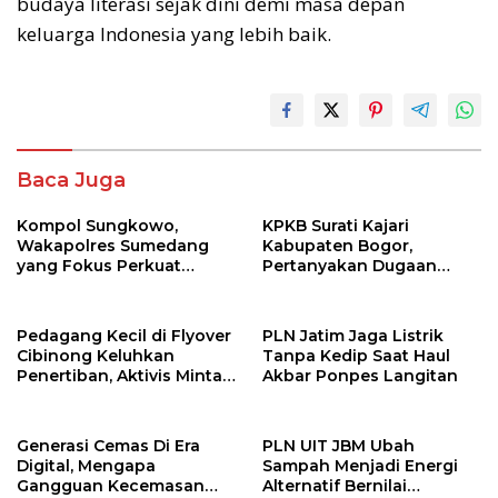
budaya literasi sejak dini demi masa depan
keluarga Indonesia yang lebih baik.
Baca Juga
Kompol Sungkowo,
KPKB Surati Kajari
Wakapolres Sumedang
Kabupaten Bogor,
yang Fokus Perkuat
Pertanyakan Dugaan
Pelayanan dan Stabilitas
Korupsi RSUD Parung:
Kamtibmas
Benarkah Cukup Satu
Tersangka?
Pedagang Kecil di Flyover
PLN Jatim Jaga Listrik
Cibinong Keluhkan
Tanpa Kedip Saat Haul
Penertiban, Aktivis Minta
Akbar Ponpes Langitan
Pemkab Bogor Beri Solusi
Generasi Cemas Di Era
PLN UIT JBM Ubah
Digital, Mengapa
Sampah Menjadi Energi
Gangguan Kecemasan
Alternatif Bernilai