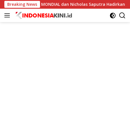
Langsung
Kolaborasi MONDIAL dan Nicholas Saputra Hadirkan Koleksi Hi
Breaking News
ke
konten