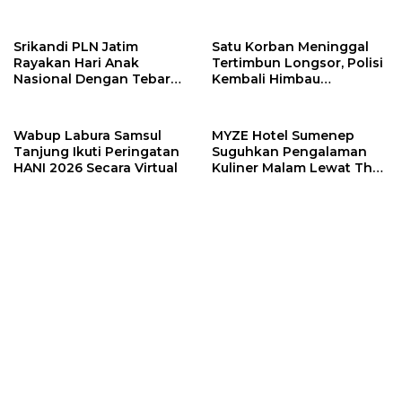
Terus Meningkat
Ekonomi
Srikandi PLN Jatim
Satu Korban Meninggal
Rayakan Hari Anak
Tertimbun Longsor, Polisi
Nasional Dengan Tebar
Kembali Himbau
Santunan
Masyarakat Hentikan
Tambang Ilegal
Wabup Labura Samsul
MYZE Hotel Sumenep
Tanjung Ikuti Peringatan
Suguhkan Pengalaman
HANI 2026 Secara Virtual
Kuliner Malam Lewat The
Late Shift