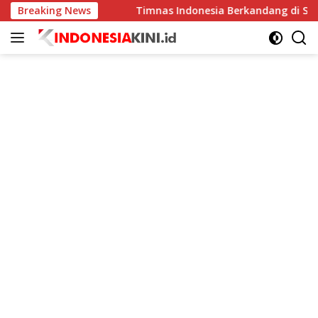
Langsung
us Meningkat
Breaking News
Timnas Indonesia Berkandang di Stadion 
ke
konten