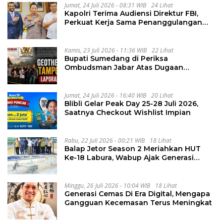
Jumat, 24 Juli 2026 - 08:31 WIB
24 Lihat
Kapolri Terima Audiensi Direktur FBI,
Perkuat Kerja Sama Penanggulangan
Kejahatan Transnasional
Kamis, 23 Juli 2026 - 11:36 WIB
22 Lihat
Bupati Sumedang di Periksa
Ombudsman Jabar Atas Dugaan
Penguluran Waktu Pelelangan
Geothermal Tampomas
Jumat, 24 Juli 2026 - 16:40 WIB
20 Lihat
Blibli Gelar Peak Day 25-28 Juli 2026,
Saatnya Checkout Wishlist Impian
Rabu, 22 Juli 2026 - 00:21 WIB
18 Lihat
Balap Jetor Season 2 Meriahkan HUT
Ke-18 Labura, Wabup Ajak Generasi
Muda Majukan Pertanian
Minggu, 26 Juli 2026 - 10:04 WIB
18 Lihat
Generasi Cemas Di Era Digital, Mengapa
Gangguan Kecemasan Terus Meningkat