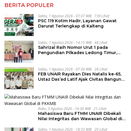
BERITA POPULER
Sabtu, 1 Agustus 2026 - 07:37 WIB
739 Lihat
PSC 119 Kotim Hadir, Layanan Gawat
Darurat Terlengkap di Kalteng
Sabtu, 1 Agustus 2026 - 14:15 WIB
48 Lihat
Sahrizal Raih Nomor Urut 1 pada
Pengundian Pilkades Ledong Timur,
Tahapan Berlangsung Aman dan
Kondusif
Sabtu, 1 Agustus 2026 - 07:34 WIB
28 Lihat
FEB UNAIR Rayakan Dies Natalis ke-65,
Ustaz Das’ad Latif Ajak Civitas Bangun
Integritas
Rabu, 5 Agustus 2026 - 16:36 WIB
21 Lihat
Mahasiswa Baru FTMM UNAIR Dibekali
Nilai Integritas dan Wawasan Global di
PKKMB
Sabtu, 1 Agustus 2026 - 18:33 WIB
20 Lihat