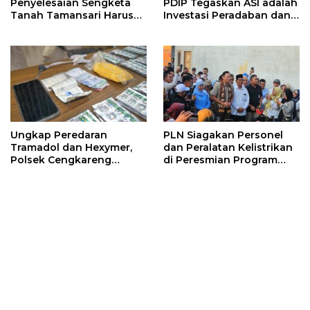
Penyelesaian Sengketa
PDIP Tegaskan ASI adalah
Tanah Tamansari Harus
Investasi Peradaban dan
Lewat Jalur Hukum dan
Upaya Cegah Stunting
Damai
Ungkap Peredaran
PLN Siagakan Personel
Tramadol dan Hexymer,
dan Peralatan Kelistrikan
Polsek Cengkareng
di Peresmian Program
Amankan Pelaku Beserta
PPKT Gresik
2.500 Butir Obat Keras