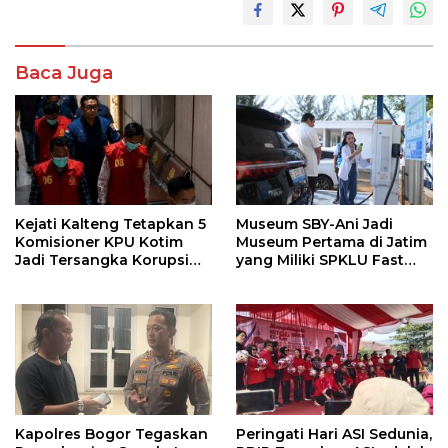
Baca Juga
Kejati Kalteng Tetapkan 5
Museum SBY-Ani Jadi
Komisioner KPU Kotim
Museum Pertama di Jatim
Jadi Tersangka Korupsi
yang Miliki SPKLU Fast
Dana Hibah Pilkada Rp40
Charging
Miliar
Kapolres Bogor Tegaskan
Peringati Hari ASI Sedunia,