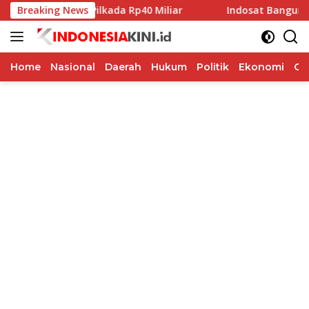
Langsung
 Dana Hibah Pilkada Rp40 Miliar
Breaking News
Indosat Bangun Fondasi
ke
konten
Home
Nasional
Daerah
Hukum
Politik
Ekonomi
Op