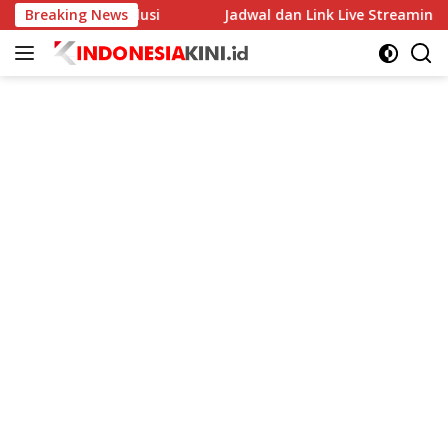
Langsung
ab Bogor Beri Solusi
Breaking News
Jadwal dan Link Live Streaming Pers
ke
konten