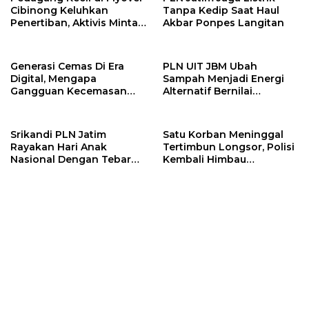
Cibinong Keluhkan
Tanpa Kedip Saat Haul
Penertiban, Aktivis Minta
Akbar Ponpes Langitan
Pemkab Bogor Beri Solusi
Generasi Cemas Di Era
PLN UIT JBM Ubah
Digital, Mengapa
Sampah Menjadi Energi
Gangguan Kecemasan
Alternatif Bernilai
Terus Meningkat
Ekonomi
Srikandi PLN Jatim
Satu Korban Meninggal
Rayakan Hari Anak
Tertimbun Longsor, Polisi
Nasional Dengan Tebar
Kembali Himbau
Santunan
Masyarakat Hentikan
Tambang Ilegal