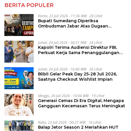
BERITA POPULER
Kamis, 23 Juli 2026 - 11:36 WIB
28 Lihat
Bupati Sumedang Diperiksa
Ombudsman Jabar Atas Dugaan
Penguluran Waktu Pelelangan
Geothermal Tampomas
Jumat, 24 Juli 2026 - 08:31 WIB
24 Lihat
Kapolri Terima Audiensi Direktur FBI,
Perkuat Kerja Sama Penanggulangan
Kejahatan Transnasional
Jumat, 24 Juli 2026 - 16:40 WIB
20 Lihat
Blibli Gelar Peak Day 25-28 Juli 2026,
Saatnya Checkout Wishlist Impian
Minggu, 26 Juli 2026 - 10:04 WIB
19 Lihat
Generasi Cemas Di Era Digital, Mengapa
Gangguan Kecemasan Terus Meningkat
Rabu, 22 Juli 2026 - 00:21 WIB
18 Lihat
Balap Jetor Season 2 Meriahkan HUT