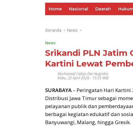
Home
Nasional
Daerah
Huku
Beranda
News
News
Srikandi PLN Jati
Kartini Lewat Pemb
Mochamad Cahyo Dwi Nugroho
Rabu, 22 April 2026 - 15:35 WIB
SURABAYA
– Peringatan Hari Kartini
Distribusi Jawa Timur sebagai mo
pelayanan publik dan pemberdayaan 
berbagai kegiatan edukatif dan sosia
Banyuwangi, Malang, hingga Gresik.