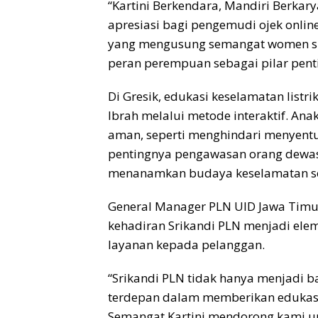
“Kartini Berkendara, Mandiri Berkar
apresiasi bagi pengemudi ojek onlin
yang mengusung semangat women su
peran perempuan sebagai pilar pen
Di Gresik, edukasi keselamatan listri
Ibrah melalui metode interaktif. An
aman, seperti menghindari menyentuh
pentingnya pengawasan orang dewasa
menanamkan budaya keselamatan sej
General Manager PLN UID Jawa Tim
kehadiran Srikandi PLN menjadi ele
layanan kepada pelanggan.
“Srikandi PLN tidak hanya menjadi ba
terdepan dalam memberikan edukasi,
Semangat Kartini mendorong kami un