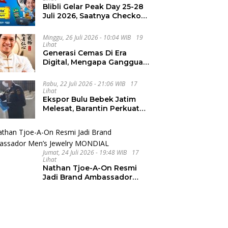
Blibli Gelar Peak Day 25-28
Juli 2026, Saatnya Checkout
Wishlist Impian
Minggu, 26 Juli 2026 - 10:04 WIB
19
Lihat
Generasi Cemas Di Era
Digital, Mengapa Gangguan
Kecemasan Terus
Meningkat
Rabu, 22 Juli 2026 - 21:06 WIB
17
Lihat
Ekspor Bulu Bebek Jatim
Melesat, Barantin Perkuat
Pendampingan UMKM
Jumat, 24 Juli 2026 - 19:48 WIB
17
Lihat
Nathan Tjoe-A-On Resmi
Jadi Brand Ambassador
Men’s Jewelry MONDIAL