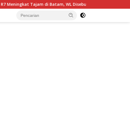
gkat Tajam di Batam, WL Disebut Sebagai Pengendali
A
tutup