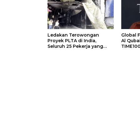
Ledakan Terowongan
Global
Proyek PLTA di India,
Al Quba
Seluruh 25 Pekerja yang
TIME100
Terjebak Ditemukan
People 
Meninggal