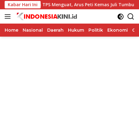
Langsung
Kabar Hari Ini
Kinerja TPS Menguat, Arus Peti Kemas Juli Tumbuh 11,79 P
ke
konten
Home
Nasional
Daerah
Hukum
Politik
Ekonomi
Op