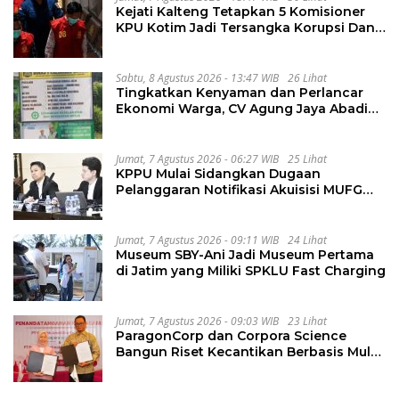
Kejati Kalteng Tetapkan 5 Komisioner
KPU Kotim Jadi Tersangka Korupsi Dana
Hibah Pilkada Rp40 Miliar
Sabtu, 8 Agustus 2026 - 13:47 WIB
26 Lihat
Tingkatkan Kenyaman dan Perlancar
Ekonomi Warga, CV Agung Jaya Abadi
Perbaiki Jalan Sukakersa-Gunung Endut
Jumat, 7 Agustus 2026 - 06:27 WIB
25 Lihat
KPPU Mulai Sidangkan Dugaan
Pelanggaran Notifikasi Akuisisi MUFG
Bank
Jumat, 7 Agustus 2026 - 09:11 WIB
24 Lihat
Museum SBY-Ani Jadi Museum Pertama
di Jatim yang Miliki SPKLU Fast Charging
Jumat, 7 Agustus 2026 - 09:03 WIB
23 Lihat
ParagonCorp dan Corpora Science
Bangun Riset Kecantikan Berbasis Multi-
Omics