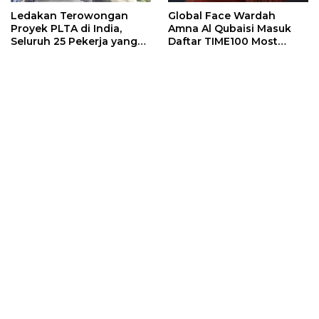
Ledakan Terowongan
Global Face Wardah
Proyek PLTA di India,
Amna Al Qubaisi Masuk
Seluruh 25 Pekerja yang
Daftar TIME100 Most
Terjebak Ditemukan
Influential People in
Meninggal
Sports 2026