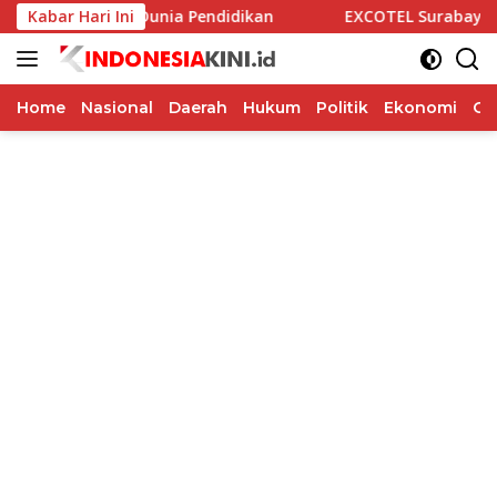
Langsung
Alumni dan Dunia Pendidikan
Kabar Hari Ini
EXCOTEL Surabaya Tawarkan
ke
konten
Home
Nasional
Daerah
Hukum
Politik
Ekonomi
Op