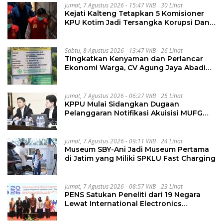
Jumat, 7 Agustus 2026 - 15:47 WIB
30 Lihat
Kejati Kalteng Tetapkan 5 Komisioner
KPU Kotim Jadi Tersangka Korupsi Dana
Hibah Pilkada Rp40 Miliar
Sabtu, 8 Agustus 2026 - 13:47 WIB
26 Lihat
Tingkatkan Kenyaman dan Perlancar
Ekonomi Warga, CV Agung Jaya Abadi
Perbaiki Jalan Sukakersa-Gunung Endut
Jumat, 7 Agustus 2026 - 06:27 WIB
25 Lihat
KPPU Mulai Sidangkan Dugaan
Pelanggaran Notifikasi Akuisisi MUFG
Bank
Jumat, 7 Agustus 2026 - 09:11 WIB
24 Lihat
Museum SBY-Ani Jadi Museum Pertama
di Jatim yang Miliki SPKLU Fast Charging
Jumat, 7 Agustus 2026 - 08:57 WIB
23 Lihat
PENS Satukan Peneliti dari 19 Negara
Lewat International Electronics
Symposium 2026