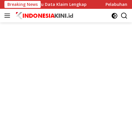
Langsung
strik, Tunggu Data Klaim Lengkap
Breaking News
Pelabuhan Tikus Jem
ke
konten