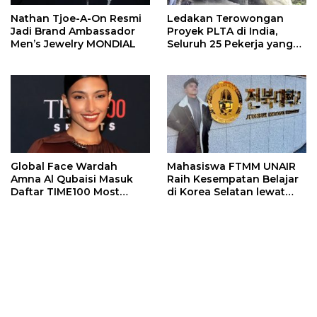
Nathan Tjoe-A-On Resmi
Ledakan Terowongan
Jadi Brand Ambassador
Proyek PLTA di India,
Men’s Jewelry MONDIAL
Seluruh 25 Pekerja yang
Terjebak Ditemukan
Meninggal
Global Face Wardah
Mahasiswa FTMM UNAIR
Amna Al Qubaisi Masuk
Raih Kesempatan Belajar
Daftar TIME100 Most
di Korea Selatan lewat
Influential People in
Program EQUITY
Sports 2026