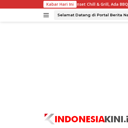
Langsung
rabaya Tawarkan Sunset Chill & Grill, Ada BBQ dan Live Music
Kabar Hari Ini
ke
konten
Selamat Datang di Portal Berita N
tutup