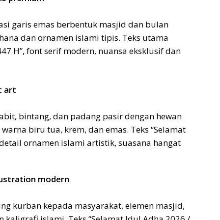
rasi garis emas berbentuk masjid dan bulan
rhana dan ornamen islami tipis. Teks utama
47 H”, font serif modern, nuansa eksklusif dan
t art
 sabit, bintang, dan padang pasir dengan hewan
 warna biru tua, krem, dan emas. Teks “Selamat
etail ornamen islami artistik, suasana hangat
llustration modern
ging kurban kepada masyarakat, elemen masjid,
 kaligrafi islami. Teks “Selamat Idul Adha 2026 /