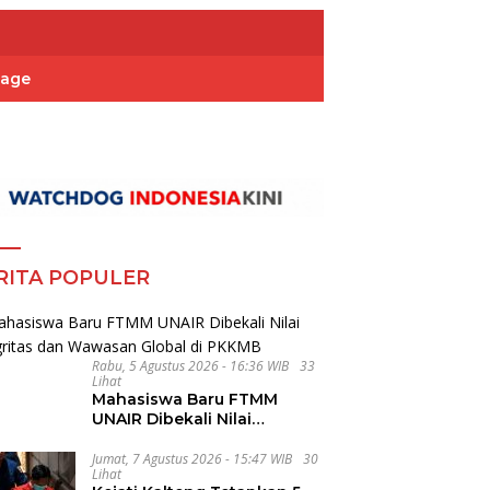
Page
RITA POPULER
Rabu, 5 Agustus 2026 - 16:36 WIB
33
Lihat
Mahasiswa Baru FTMM
UNAIR Dibekali Nilai
Integritas dan Wawasan
Global di PKKMB
Jumat, 7 Agustus 2026 - 15:47 WIB
30
Lihat