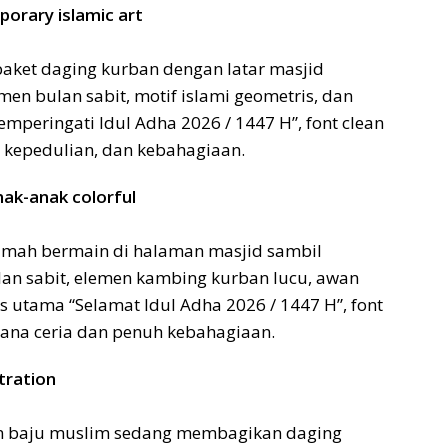
porary islamic art
 paket daging kurban dengan latar masjid
en bulan sabit, motif islami geometris, dan
mperingati Idul Adha 2026 / 1447 H”, font clean
 kepedulian, dan kebahagiaan.
nak-anak colorful
limah bermain di halaman masjid sambil
n sabit, elemen kambing kurban lucu, awan
ks utama “Selamat Idul Adha 2026 / 1447 H”, font
sana ceria dan penuh kebahagiaan.
stration
an baju muslim sedang membagikan daging