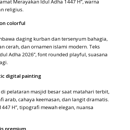
elamat Merayakan Idul Adha 1447 H”, warna
 religius.
on colorful
embawa daging kurban dan tersenyum bahagia,
an cerah, dan ornamen islami modern. Teks
ul Adha 2026”, font rounded playful, suasana
agi.
c digital painting
 di pelataran masjid besar saat matahari terbit,
fi arab, cahaya keemasan, dan langit dramatis.
1447 H”, tipografi mewah elegan, nuansa
lis premium