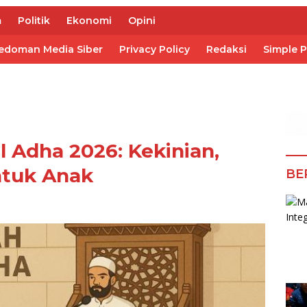
m
Politik
Ekonomi
Opini
edoman Media Siber
Privacy Policy
Redaksi
Simple 
l Adha 2026: Kekinian,
ntuk Anak
BE