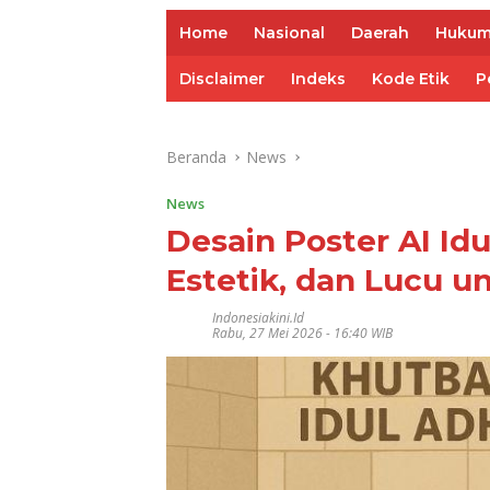
Home
Nasional
Daerah
Huku
Disclaimer
Indeks
Kode Etik
P
Beranda
News
News
Desain Poster AI Idu
Estetik, dan Lucu u
Indonesiakini.id
Rabu, 27 Mei 2026 - 16:40 WIB