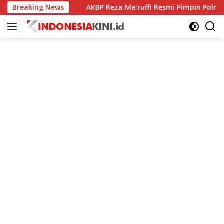
Langsung
gendali
Breaking News
AKBP Reza Ma’ruffi Resmi Pimpin Polres Sumed
ke
konten