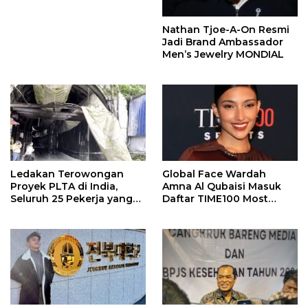
Nathan Tjoe-A-On Resmi
Jadi Brand Ambassador
Men’s Jewelry MONDIAL
Ledakan Terowongan
Global Face Wardah
Proyek PLTA di India,
Amna Al Qubaisi Masuk
Seluruh 25 Pekerja yang
Daftar TIME100 Most
Terjebak Ditemukan
Influential People in
Meninggal
Sports 2026