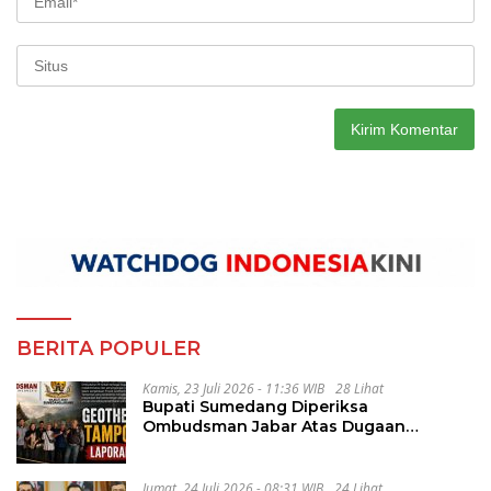
BERITA POPULER
Kamis, 23 Juli 2026 - 11:36 WIB
28 Lihat
Bupati Sumedang Diperiksa
Ombudsman Jabar Atas Dugaan
Penguluran Waktu Pelelangan
Geothermal Tampomas
Jumat, 24 Juli 2026 - 08:31 WIB
24 Lihat