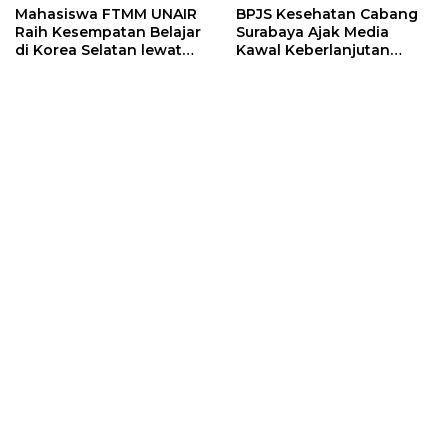
Mahasiswa FTMM UNAIR
BPJS Kesehatan Cabang
Raih Kesempatan Belajar
Surabaya Ajak Media
di Korea Selatan lewat
Kawal Keberlanjutan
Program EQUITY
Program JKN