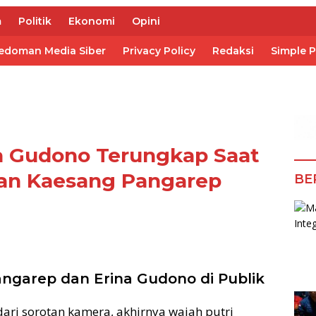
m
Politik
Ekonomi
Opini
edoman Media Siber
Privacy Policy
Redaksi
Simple 
a Gudono Terungkap Saat
kan Kaesang Pangarep
BE
ngarep dan Erina Gudono di Publik
ari sorotan kamera, akhirnya wajah putri