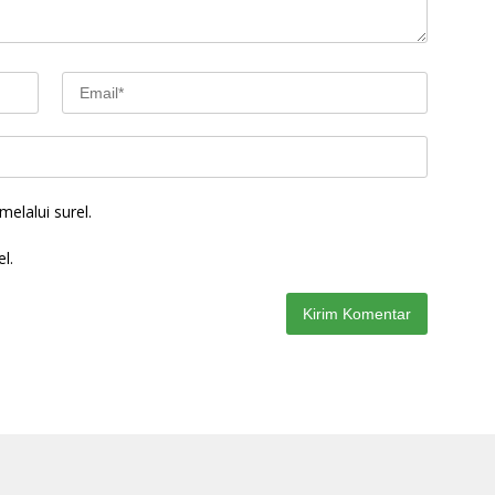
elalui surel.
l.