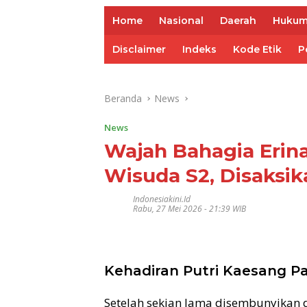
Home
Nasional
Daerah
Huku
Disclaimer
Indeks
Kode Etik
P
Beranda
News
News
Wajah Bahagia Erin
Wisuda S2, Disaksi
Indonesiakini.id
Rabu, 27 Mei 2026 - 21:39 WIB
Kehadiran Putri Kaesang Pa
Setelah sekian lama disembunyikan d