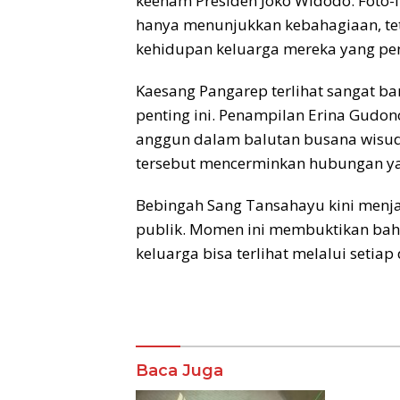
keenam Presiden Joko Widodo. Foto-
hanya menunjukkan kebahagiaan, te
kehidupan keluarga mereka yang pen
Kaesang Pangarep terlihat sangat 
penting ini. Penampilan Erina Gudon
anggun dalam balutan busana wisuda
tersebut mencerminkan hubungan yan
Bebingah Sang Tansahayu kini menja
publik. Momen ini membuktikan ba
keluarga bisa terlihat melalui setiap d
Komentar
Baca Juga