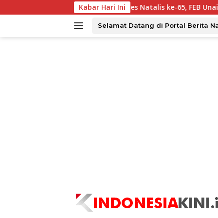
Langsung
dan Batu Ampar?
Kabar Hari Ini
Dies Natalis ke-65, FEB Unair Perkuat 
ke
konten
Selamat Datang di Portal Berita N
tutup