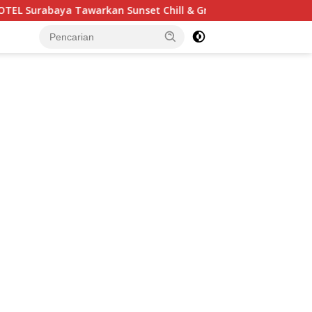
a Tawarkan Sunset Chill & Grill, Ada BBQ dan Live Music
tutup