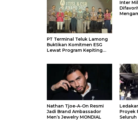
Inter M
Difavor
Mengam
John St
PT Terminal Teluk Lamong
Buktikan Komitmen ESG
Lewat Program Kepiting
Soka
Nathan Tjoe-A-On Resmi
Ledaka
Jadi Brand Ambassador
Proyek P
Men’s Jewelry MONDIAL
Seluruh
Terjeba
Mening