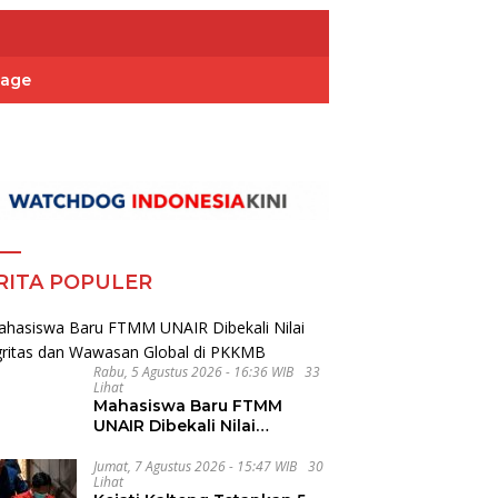
Page
RITA POPULER
Rabu, 5 Agustus 2026 - 16:36 WIB
33
Lihat
Mahasiswa Baru FTMM
UNAIR Dibekali Nilai
Integritas dan Wawasan
Global di PKKMB
Jumat, 7 Agustus 2026 - 15:47 WIB
30
Lihat