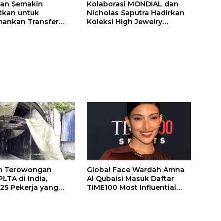
ilan Semakin
Kolaborasi MONDIAL dan
itkan untuk
Nicholas Saputra Hadirkan
ankan Transfer
Koleksi High Jewelry
ones
Bertema Api
n Terowongan
Global Face Wardah Amna
LTA di India,
Al Qubaisi Masuk Daftar
 25 Pekerja yang
TIME100 Most Influential
k Ditemukan
People in Sports 2026
gal