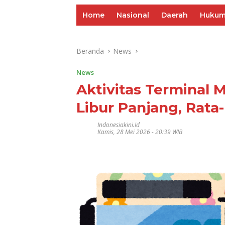
Home
Nasional
Daerah
Huku
Beranda
News
News
Aktivitas Terminal 
Libur Panjang, Rat
Indonesiakini.id
Kamis, 28 Mei 2026 - 20:39 WIB