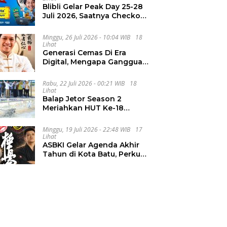
Blibli Gelar Peak Day 25-28
Juli 2026, Saatnya Checkout
Wishlist Impian
Minggu, 26 Juli 2026 - 10:04 WIB
18
Lihat
Generasi Cemas Di Era
Digital, Mengapa Gangguan
Kecemasan Terus
Meningkat
Rabu, 22 Juli 2026 - 00:21 WIB
18
Lihat
Balap Jetor Season 2
Meriahkan HUT Ke-18
Labura, Wabup Ajak
Generasi Muda Majukan
Minggu, 19 Juli 2026 - 22:48 WIB
17
Pertanian
Lihat
ASBKI Gelar Agenda Akhir
Tahun di Kota Batu, Perkuat
Pembinaan Atlet Muda
Karate