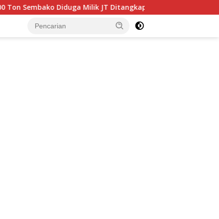
uga Milik JT Ditangkap Bea Cukai Batam di Perairan Jembatan
tutup