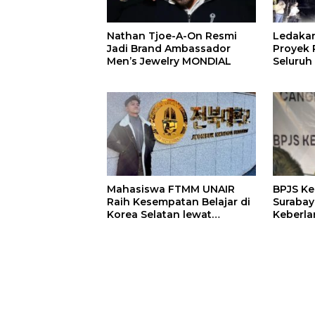
Nathan Tjoe-A-On Resmi
Ledaka
Jadi Brand Ambassador
Proyek P
Men’s Jewelry MONDIAL
Seluruh
Terjeba
Mening
Mahasiswa FTMM UNAIR
BPJS K
Raih Kesempatan Belajar di
Surabay
Korea Selatan lewat
Keberla
Program EQUITY