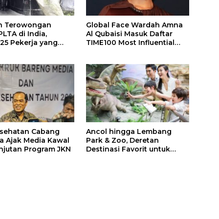
n Terowongan
Global Face Wardah Amna
LTA di India,
Al Qubaisi Masuk Daftar
 25 Pekerja yang
TIME100 Most Influential
k Ditemukan
People in Sports 2026
gal
esehatan Cabang
Ancol hingga Lembang
a Ajak Media Kawal
Park & Zoo, Deretan
njutan Program JKN
Destinasi Favorit untuk
Libur Sekolah