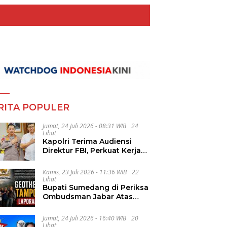
RITA POPULER
Jumat, 24 Juli 2026 - 08:31 WIB
24
Lihat
Kapolri Terima Audiensi
Direktur FBI, Perkuat Kerja
Sama Penanggulangan
Kejahatan Transnasional
Kamis, 23 Juli 2026 - 11:36 WIB
22
Lihat
Bupati Sumedang di Periksa
Ombudsman Jabar Atas
Dugaan Penguluran Waktu
Pelelangan Geothermal
Jumat, 24 Juli 2026 - 16:40 WIB
20
Tampomas
Lihat