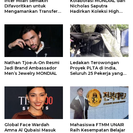
Inter Milan Semakin
Kolaborasi MONDIAL dan
Difavoritkan untuk
Nicholas Saputra
Mengamankan Transfer
Hadirkan Koleksi High
John Stones
Jewelry Bertema Api
Nathan Tjoe-A-On Resmi
Ledakan Terowongan
Jadi Brand Ambassador
Proyek PLTA di India,
Men’s Jewelry MONDIAL
Seluruh 25 Pekerja yang
Terjebak Ditemukan
Meninggal
Global Face Wardah
Mahasiswa FTMM UNAIR
Amna Al Qubaisi Masuk
Raih Kesempatan Belajar