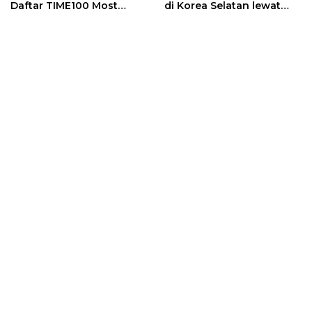
Daftar TIME100 Most
di Korea Selatan lewat
Influential People in
Program EQUITY
Sports 2026