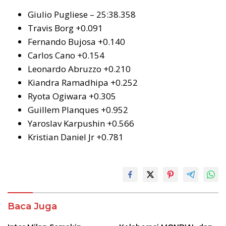
Giulio Pugliese – 25:38.358
Travis Borg +0.091
Fernando Bujosa +0.140
Carlos Cano +0.154
Leonardo Abruzzo +0.210
Kiandra Ramadhipa +0.252
Ryota Ogiwara +0.305
Guillem Planques +0.952
Yaroslav Karpushin +0.566
Kristian Daniel Jr +0.781
Baca Juga