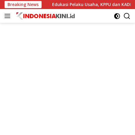
Langsung
s ke-45
Breaking News
Edukasi Pelaku Usaha, KPPU dan KADIN Bangun
ke
konten