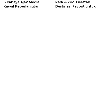
Surabaya Ajak Media
Park & Zoo, Deretan
Kawal Keberlanjutan
Destinasi Favorit untuk
Program JKN
Libur Sekolah