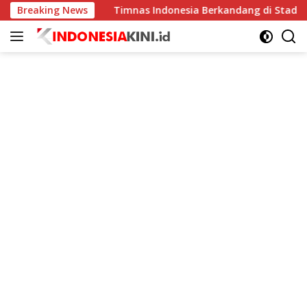
Langsung
ningkat
Breaking News
Timnas Indonesia Berkandang di Stadion Pakan
ke
konten