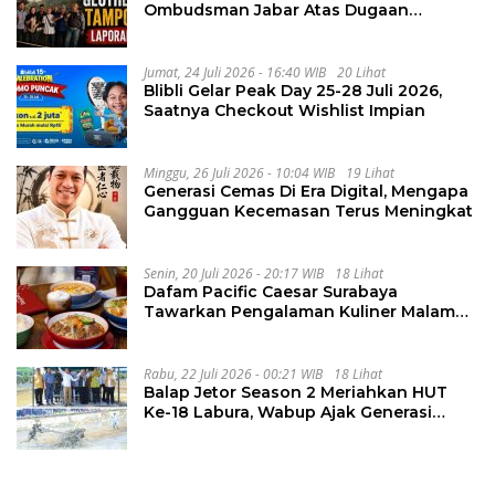
Ombudsman Jabar Atas Dugaan
Penguluran Waktu Pelelangan
Geothermal Tampomas
Jumat, 24 Juli 2026 - 16:40 WIB
20 Lihat
Blibli Gelar Peak Day 25-28 Juli 2026,
Saatnya Checkout Wishlist Impian
Minggu, 26 Juli 2026 - 10:04 WIB
19 Lihat
Generasi Cemas Di Era Digital, Mengapa
Gangguan Kecemasan Terus Meningkat
Senin, 20 Juli 2026 - 20:17 WIB
18 Lihat
Dafam Pacific Caesar Surabaya
Tawarkan Pengalaman Kuliner Malam
Lewat The Late Shift
Rabu, 22 Juli 2026 - 00:21 WIB
18 Lihat
Balap Jetor Season 2 Meriahkan HUT
Ke-18 Labura, Wabup Ajak Generasi
Muda Majukan Pertanian