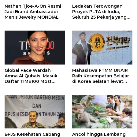
Nathan Tjoe-A-On Resmi
Ledakan Terowongan
Jadi Brand Ambassador
Proyek PLTA di India,
Men’s Jewelry MONDIAL
Seluruh 25 Pekerja yang
Terjebak Ditemukan
Meninggal
Global Face Wardah
Mahasiswa FTMM UNAIR
Amna Al Qubaisi Masuk
Raih Kesempatan Belajar
Daftar TIME100 Most
di Korea Selatan lewat
Influential People in
Program EQUITY
Sports 2026
BPJS Kesehatan Cabang
Ancol hingga Lembang