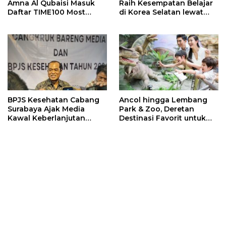
Amna Al Qubaisi Masuk
Raih Kesempatan Belajar
Daftar TIME100 Most
di Korea Selatan lewat
Influential People in
Program EQUITY
Sports 2026
BPJS Kesehatan Cabang
Ancol hingga Lembang
Surabaya Ajak Media
Park & Zoo, Deretan
Kawal Keberlanjutan
Destinasi Favorit untuk
Program JKN
Libur Sekolah