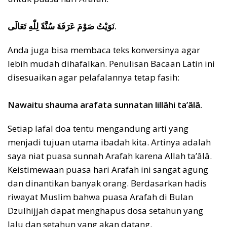
نَوَيْتُ صَوْمَ عَرَفَةَ سُنَّةً لِلّٰهِ تَعَالَى.
Anda juga bisa membaca teks konversinya agar
lebih mudah dihafalkan. Penulisan Bacaan Latin ini
disesuaikan agar pelafalannya tetap fasih:
Nawaitu shauma arafata sunnatan lillâhi ta’âlâ.
Setiap lafal doa tentu mengandung arti yang
menjadi tujuan utama ibadah kita. Artinya adalah
saya niat puasa sunnah Arafah karena Allah ta’âlâ.
Keistimewaan puasa hari Arafah ini sangat agung
dan dinantikan banyak orang. Berdasarkan hadis
riwayat Muslim bahwa puasa Arafah di Bulan
Dzulhijjah dapat menghapus dosa setahun yang
lalu dan setahun yang akan datang.