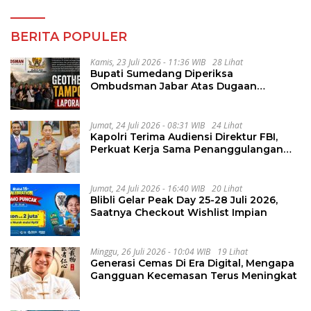
BERITA POPULER
Kamis, 23 Juli 2026 - 11:36 WIB
28 Lihat
Bupati Sumedang Diperiksa
Ombudsman Jabar Atas Dugaan
Penguluran Waktu Pelelangan
Geothermal Tampomas
Jumat, 24 Juli 2026 - 08:31 WIB
24 Lihat
Kapolri Terima Audiensi Direktur FBI,
Perkuat Kerja Sama Penanggulangan
Kejahatan Transnasional
Jumat, 24 Juli 2026 - 16:40 WIB
20 Lihat
Blibli Gelar Peak Day 25-28 Juli 2026,
Saatnya Checkout Wishlist Impian
Minggu, 26 Juli 2026 - 10:04 WIB
19 Lihat
Generasi Cemas Di Era Digital, Mengapa
Gangguan Kecemasan Terus Meningkat