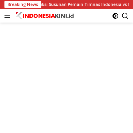
Langsung
Breaking News
Prediksi Susunan Pemain Timnas Indonesia vs Kamboja di 
ke
konten