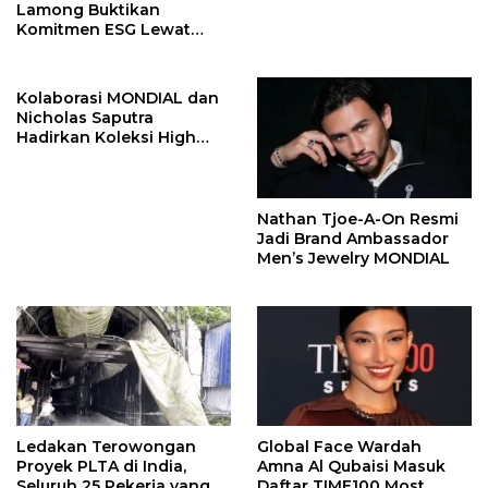
Lamong Buktikan
Komitmen ESG Lewat
Program Kepiting Soka
Kolaborasi MONDIAL dan
Nicholas Saputra
Hadirkan Koleksi High
Jewelry Bertema Api
Nathan Tjoe-A-On Resmi
Jadi Brand Ambassador
Men’s Jewelry MONDIAL
Ledakan Terowongan
Global Face Wardah
Proyek PLTA di India,
Amna Al Qubaisi Masuk
Seluruh 25 Pekerja yang
Daftar TIME100 Most