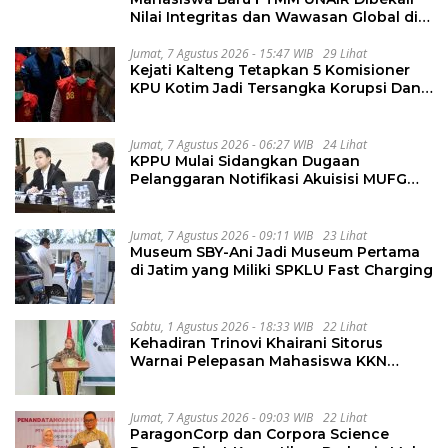
Nilai Integritas dan Wawasan Global di
PKKMB
Jumat, 7 Agustus 2026 - 15:47 WIB
29 Lihat
Kejati Kalteng Tetapkan 5 Komisioner
KPU Kotim Jadi Tersangka Korupsi Dana
Hibah Pilkada Rp40 Miliar
Jumat, 7 Agustus 2026 - 06:27 WIB
24 Lihat
KPPU Mulai Sidangkan Dugaan
Pelanggaran Notifikasi Akuisisi MUFG
Bank
Jumat, 7 Agustus 2026 - 09:11 WIB
23 Lihat
Museum SBY-Ani Jadi Museum Pertama
di Jatim yang Miliki SPKLU Fast Charging
Sabtu, 1 Agustus 2026 - 18:33 WIB
22 Lihat
Kehadiran Trinovi Khairani Sitorus
Warnai Pelepasan Mahasiswa KKN
Regional dan Internasional UNIVA
Medan
Jumat, 7 Agustus 2026 - 09:03 WIB
22 Lihat
ParagonCorp dan Corpora Science