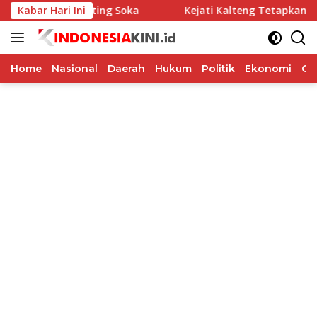
Langsung
gram Kepiting Soka
Kabar Hari Ini
Kejati Kalteng Tetapkan 5 Komisio
ke
konten
Home
Nasional
Daerah
Hukum
Politik
Ekonomi
Op