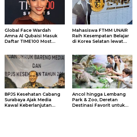
Global Face Wardah
Mahasiswa FTMM UNAIR
Amna Al Qubaisi Masuk
Raih Kesempatan Belajar
Daftar TIME100 Most
di Korea Selatan lewat
Influential People in
Program EQUITY
Sports 2026
BPJS Kesehatan Cabang
Ancol hingga Lembang
Surabaya Ajak Media
Park & Zoo, Deretan
Kawal Keberlanjutan
Destinasi Favorit untuk
Program JKN
Libur Sekolah