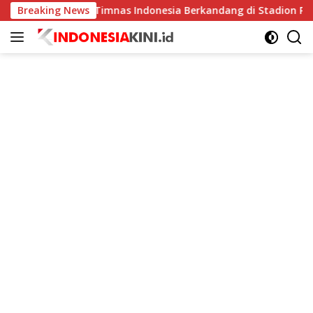
Langsung
at
Breaking News
Timnas Indonesia Berkandang di Stadion Pakansari p
ke
konten