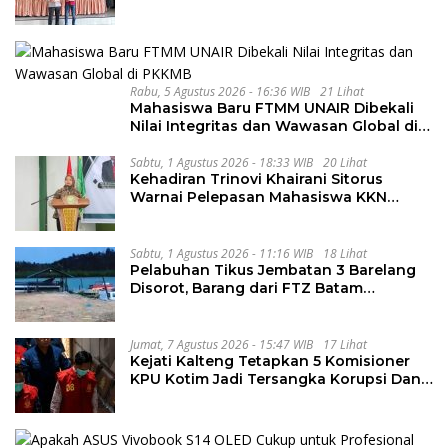
Tahapan Berlangsung Aman dan
Kondusif
Rabu, 5 Agustus 2026 - 16:36 WIB
21 Lihat
Mahasiswa Baru FTMM UNAIR Dibekali
Nilai Integritas dan Wawasan Global di
PKKMB
Sabtu, 1 Agustus 2026 - 18:33 WIB
20 Lihat
Kehadiran Trinovi Khairani Sitorus
Warnai Pelepasan Mahasiswa KKN
Regional dan Internasional UNIVA
Medan
Sabtu, 1 Agustus 2026 - 11:16 WIB
18 Lihat
Pelabuhan Tikus Jembatan 3 Barelang
Disorot, Barang dari FTZ Batam
Diselundupkan ke Riau
Jumat, 7 Agustus 2026 - 15:47 WIB
17 Lihat
Kejati Kalteng Tetapkan 5 Komisioner
KPU Kotim Jadi Tersangka Korupsi Dana
Hibah Pilkada Rp40 Miliar