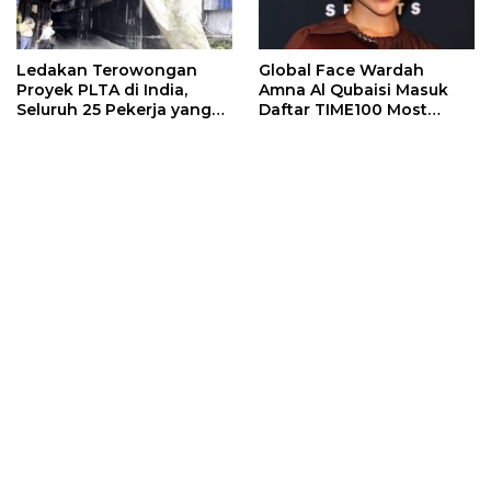
Ledakan Terowongan
Global Face Wardah
Proyek PLTA di India,
Amna Al Qubaisi Masuk
Seluruh 25 Pekerja yang
Daftar TIME100 Most
Terjebak Ditemukan
Influential People in
Meninggal
Sports 2026