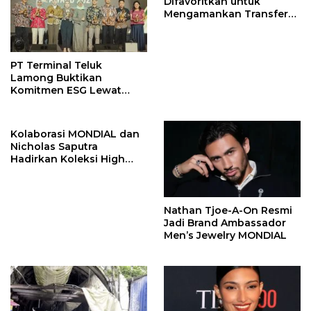
Difavoritkan untuk
Mengamankan Transfer
John Stones
PT Terminal Teluk
Lamong Buktikan
Komitmen ESG Lewat
Program Kepiting Soka
Kolaborasi MONDIAL dan
Nicholas Saputra
Hadirkan Koleksi High
Jewelry Bertema Api
Nathan Tjoe-A-On Resmi
Jadi Brand Ambassador
Men’s Jewelry MONDIAL