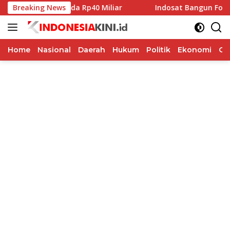
Langsung
ibah Pilkada Rp40 Miliar
Breaking News
Indosat Bangun Fondasi Infra
ke
konten
Home
Nasional
Daerah
Hukum
Politik
Ekonomi
Op