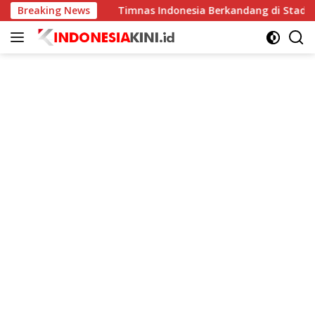
Langsung
ingkat
Breaking News
Timnas Indonesia Berkandang di Stadion Pakansa
ke
konten