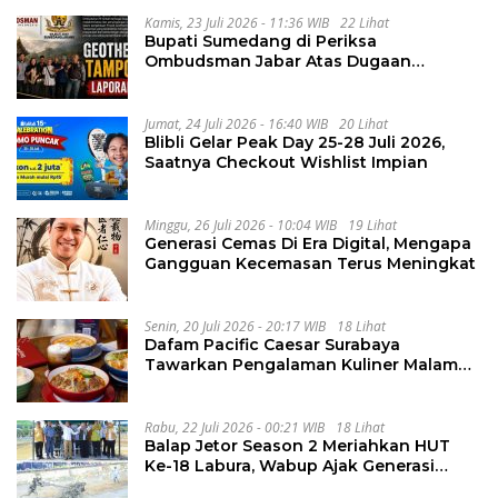
Kamis, 23 Juli 2026 - 11:36 WIB
22 Lihat
Bupati Sumedang di Periksa
Ombudsman Jabar Atas Dugaan
Penguluran Waktu Pelelangan
Geothermal Tampomas
Jumat, 24 Juli 2026 - 16:40 WIB
20 Lihat
Blibli Gelar Peak Day 25-28 Juli 2026,
Saatnya Checkout Wishlist Impian
Minggu, 26 Juli 2026 - 10:04 WIB
19 Lihat
Generasi Cemas Di Era Digital, Mengapa
Gangguan Kecemasan Terus Meningkat
Senin, 20 Juli 2026 - 20:17 WIB
18 Lihat
Dafam Pacific Caesar Surabaya
Tawarkan Pengalaman Kuliner Malam
Lewat The Late Shift
Rabu, 22 Juli 2026 - 00:21 WIB
18 Lihat
Balap Jetor Season 2 Meriahkan HUT
Ke-18 Labura, Wabup Ajak Generasi
Muda Majukan Pertanian