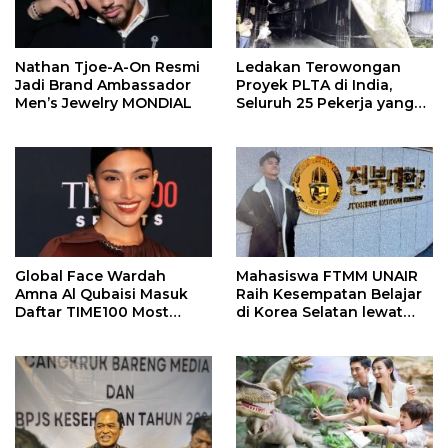
Nathan Tjoe-A-On Resmi
Ledakan Terowongan
Jadi Brand Ambassador
Proyek PLTA di India,
Men’s Jewelry MONDIAL
Seluruh 25 Pekerja yang
Terjebak Ditemukan
Meninggal
Global Face Wardah
Mahasiswa FTMM UNAIR
Amna Al Qubaisi Masuk
Raih Kesempatan Belajar
Daftar TIME100 Most
di Korea Selatan lewat
Influential People in
Program EQUITY
Sports 2026