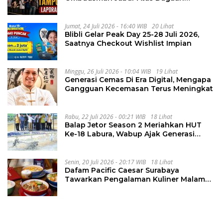
Penguluran Waktu Pelelangan
Geothermal Tampomas
Jumat, 24 Juli 2026 - 16:40 WIB
20 Lihat
Blibli Gelar Peak Day 25-28 Juli 2026,
Saatnya Checkout Wishlist Impian
Minggu, 26 Juli 2026 - 10:04 WIB
19 Lihat
Generasi Cemas Di Era Digital, Mengapa
Gangguan Kecemasan Terus Meningkat
Rabu, 22 Juli 2026 - 00:21 WIB
18 Lihat
Balap Jetor Season 2 Meriahkan HUT
Ke-18 Labura, Wabup Ajak Generasi
Muda Majukan Pertanian
Senin, 20 Juli 2026 - 20:17 WIB
18 Lihat
Dafam Pacific Caesar Surabaya
Tawarkan Pengalaman Kuliner Malam
Lewat The Late Shift