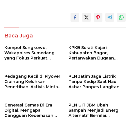
Baca Juga
Kompol Sungkowo,
KPKB Surati Kajari
Wakapolres Sumedang
Kabupaten Bogor,
yang Fokus Perkuat
Pertanyakan Dugaan
Pelayanan dan Stabilitas
Korupsi RSUD Parung:
Kamtibmas
Benarkah Cukup Satu
Tersangka?
Pedagang Kecil di Flyover
PLN Jatim Jaga Listrik
Cibinong Keluhkan
Tanpa Kedip Saat Haul
Penertiban, Aktivis Minta
Akbar Ponpes Langitan
Pemkab Bogor Beri Solusi
Generasi Cemas Di Era
PLN UIT JBM Ubah
Digital, Mengapa
Sampah Menjadi Energi
Gangguan Kecemasan
Alternatif Bernilai
Terus Meningkat
Ekonomi