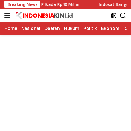
Langsung
i Dana Hibah Pilkada Rp40 Miliar
Breaking News
Indosat Bangun Fonda
ke
konten
Home
Nasional
Daerah
Hukum
Politik
Ekonomi
Op