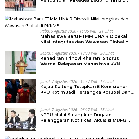
Tahapan Berlangsung Aman dan
Kondusif
Rabu, 5 Agustus 2026 - 16:36 WIB
21 Lihat
Mahasiswa Baru FTMM UNAIR Dibekali
Nilai Integritas dan Wawasan Global di
PKKMB
Sabtu, 1 Agustus 2026 - 18:33 WIB
20 Lihat
Kehadiran Trinovi Khairani Sitorus
Warnai Pelepasan Mahasiswa KKN
Regional dan Internasional UNIVA
Medan
Jumat, 7 Agustus 2026 - 15:47 WIB
17 Lihat
Kejati Kalteng Tetapkan 5 Komisioner
KPU Kotim Jadi Tersangka Korupsi Dana
Hibah Pilkada Rp40 Miliar
Jumat, 7 Agustus 2026 - 06:27 WIB
15 Lihat
KPPU Mulai Sidangkan Dugaan
Pelanggaran Notifikasi Akuisisi MUFG
Bank