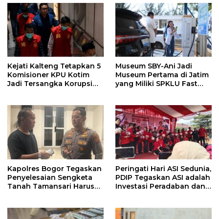
Kejati Kalteng Tetapkan 5
Museum SBY-Ani Jadi
Komisioner KPU Kotim
Museum Pertama di Jatim
Jadi Tersangka Korupsi
yang Miliki SPKLU Fast
Dana Hibah Pilkada Rp40
Charging
Miliar
Kapolres Bogor Tegaskan
Peringati Hari ASI Sedunia,
Penyelesaian Sengketa
PDIP Tegaskan ASI adalah
Tanah Tamansari Harus
Investasi Peradaban dan
Lewat Jalur Hukum dan
Upaya Cegah Stunting
Damai