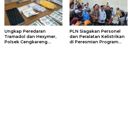
Ungkap Peredaran
PLN Siagakan Personel
Tramadol dan Hexymer,
dan Peralatan Kelistrikan
Polsek Cengkareng
di Peresmian Program
Amankan Pelaku Beserta
PPKT Gresik
2.500 Butir Obat Keras