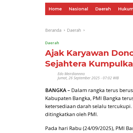
Home
Nasional
Daerah
Huku
Beranda
Daerah
Daerah
Ajak Karyawan Donor
Sejahtera Kumpulka
Edo Meirdiannno
Jumat, 26 September 2025 - 07:02 WIB
BANGKA –
Dalam rangka terus beru
Kabupaten Bangka, PMI Bangka teru
ketersediaan darah selalu tercukupi
ditingkatkan oleh PMI.
Pada hari Rabu (24/09/2025), PMI B