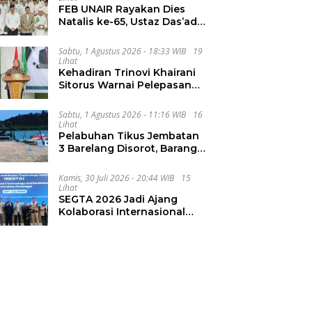
FEB UNAIR Rayakan Dies
Natalis ke-65, Ustaz Das’ad
Latif Ajak Civitas Bangun
Integritas
Sabtu, 1 Agustus 2026 - 18:33 WIB
19
Lihat
Kehadiran Trinovi Khairani
Sitorus Warnai Pelepasan
Mahasiswa KKN Regional
dan Internasional UNIVA
Sabtu, 1 Agustus 2026 - 11:16 WIB
16
Medan
Lihat
Pelabuhan Tikus Jembatan
3 Barelang Disorot, Barang
dari FTZ Batam
Diselundupkan ke Riau
Kamis, 30 Juli 2026 - 20:44 WIB
15
Lihat
SEGTA 2026 Jadi Ajang
Kolaborasi Internasional
Unair Kembangkan Energi
Berkelanjutan