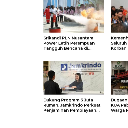
Srikandi PLN Nusantara
Kemenh
Power Latih Perempuan
Seluruh
Tangguh Bencana di
Korban 
Kampar
II Terus
Dukung Program 3 Juta
Dugaan
Rumah, Jamkrindo Perkuat
KUA Pab
Penjaminan Pembiayaan
Warga 
Perumahan
Transfe
Jalan U
Jadikan