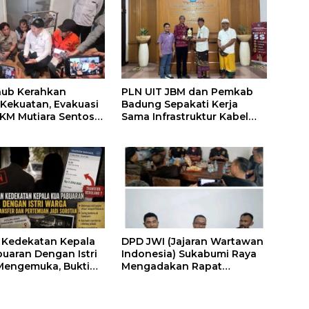
ub Kerahkan
PLN UIT JBM dan Pemkab
 Kekuatan, Evakuasi
Badung Sepakati Kerja
KM Mutiara Sentosa
Sama Infrastruktur Kabel
 Dipercepat
150 kV
 Kedekatan Kepala
DPD JWI (Jajaran Wartawan
uaran Dengan Istri
Indonesia) Sukabumi Raya
Mengemuka, Bukti
Mengadakan Rapat
ran dan Janjian di
Konsolidasi Untuk
ntuk Bertemu
Memperkuat Jajaran
 Sorotan
Kepengurusan Serta