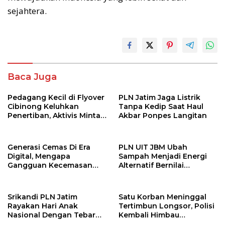
sejahtera.
Baca Juga
Pedagang Kecil di Flyover
PLN Jatim Jaga Listrik
Cibinong Keluhkan
Tanpa Kedip Saat Haul
Penertiban, Aktivis Minta
Akbar Ponpes Langitan
Pemkab Bogor Beri Solusi
Generasi Cemas Di Era
PLN UIT JBM Ubah
Digital, Mengapa
Sampah Menjadi Energi
Gangguan Kecemasan
Alternatif Bernilai
Terus Meningkat
Ekonomi
Srikandi PLN Jatim
Satu Korban Meninggal
Rayakan Hari Anak
Tertimbun Longsor, Polisi
Nasional Dengan Tebar
Kembali Himbau
Santunan
Masyarakat Hentikan