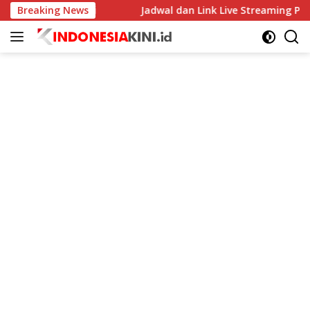
Langsung
or Beri Solusi
Breaking News
Jadwal dan Link Live Streaming Persebaya
ke
konten