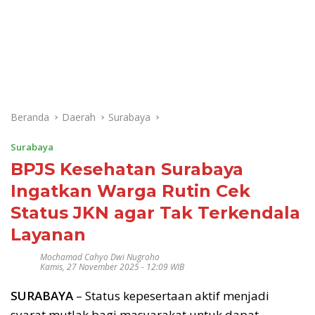
Beranda
Daerah
Surabaya
Surabaya
BPJS Kesehatan Surabaya
Ingatkan Warga Rutin Cek
Status JKN agar Tak Terkendala
Layanan
Mochamad Cahyo Dwi Nugroho
Kamis, 27 November 2025 - 12:09 WIB
SURABAYA
– Status kepesertaan aktif menjadi
syarat mutlak bagi masyarakat untuk dapat