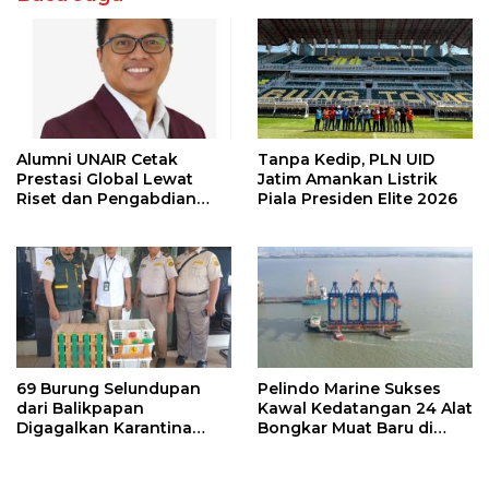
Alumni UNAIR Cetak
Tanpa Kedip, PLN UID
Prestasi Global Lewat
Jatim Amankan Listrik
Riset dan Pengabdian
Piala Presiden Elite 2026
Masyarakat
69 Burung Selundupan
Pelindo Marine Sukses
dari Balikpapan
Kawal Kedatangan 24 Alat
Digagalkan Karantina
Bongkar Muat Baru di
Jatim
Surabaya dan Belawan