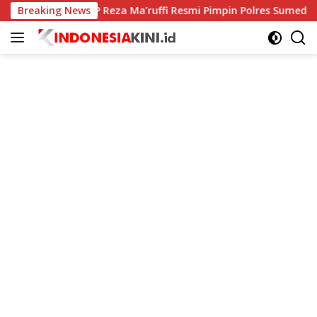
Langsung
Breaking News
AKBP Reza Ma’ruffi Resmi Pimpin Polres Sumedang, S
ke
konten