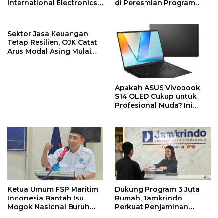
International Electronics
di Peresmian Program
Symposium 2026
PPKT Gresik
Sektor Jasa Keuangan
Tetap Resilien, OJK Catat
Arus Modal Asing Mulai
Berbalik Positif
Apakah ASUS Vivobook
S14 OLED Cukup untuk
Profesional Muda? Ini
Jawabannya
Ketua Umum FSP Maritim
Dukung Program 3 Juta
Indonesia Bantah Isu
Rumah, Jamkrindo
Mogok Nasional Buruh
Perkuat Penjaminan
TKBM
Pembiayaan Perumahan