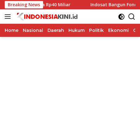
Langsung
ibah Pilkada Rp40 Miliar
Breaking News
Indosat Bangun Fondasi Infras
ke
konten
Home
Nasional
Daerah
Hukum
Politik
Ekonomi
Op