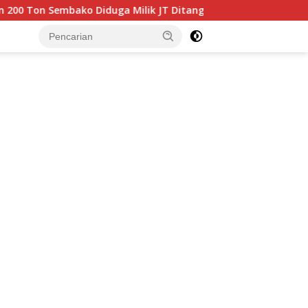
bako Diduga Milik JT Ditangkap Bea Cukai Batam di Perairan 
tutup