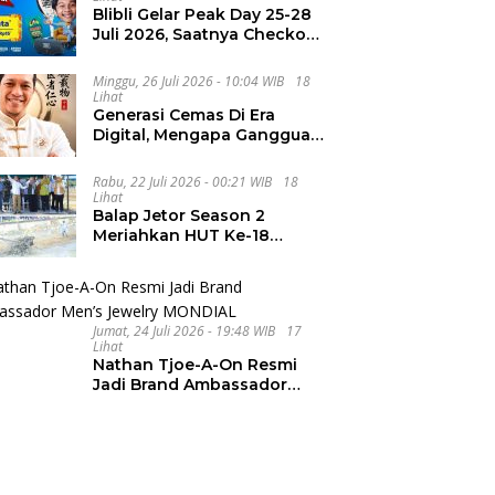
Blibli Gelar Peak Day 25-28
Juli 2026, Saatnya Checkout
Wishlist Impian
Minggu, 26 Juli 2026 - 10:04 WIB
18
Lihat
Generasi Cemas Di Era
Digital, Mengapa Gangguan
Kecemasan Terus
Meningkat
Rabu, 22 Juli 2026 - 00:21 WIB
18
Lihat
Balap Jetor Season 2
Meriahkan HUT Ke-18
Labura, Wabup Ajak
Generasi Muda Majukan
Pertanian
Jumat, 24 Juli 2026 - 19:48 WIB
17
Lihat
Nathan Tjoe-A-On Resmi
Jadi Brand Ambassador
Men’s Jewelry MONDIAL