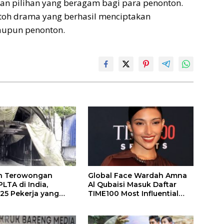
 pilihan yang beragam bagi para penonton.
toh drama yang berhasil menciptakan
aupun penonton.
n Terowongan
Global Face Wardah Amna
LTA di India,
Al Qubaisi Masuk Daftar
 25 Pekerja yang
TIME100 Most Influential
k Ditemukan
People in Sports 2026
gal