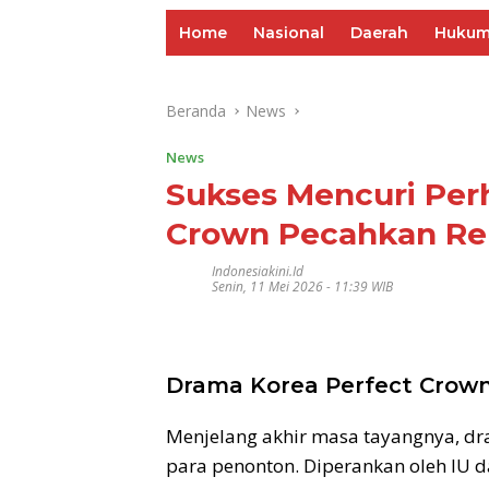
Home
Nasional
Daerah
Huku
Beranda
News
News
Sukses Mencuri Per
Crown Pecahkan Re
Indonesiakini.id
Senin, 11 Mei 2026 - 11:39 WIB
Drama Korea Perfect Crown
Menjelang akhir masa tayangnya, d
para penonton. Diperankan oleh IU 