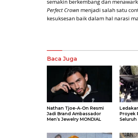
semakin berkembang dan menawarkan
Perfect Crown
menjadi salah satu con
kesuksesan baik dalam hal narasi m
Komentar
Baca Juga
Nathan Tjoe-A-On Resmi
Ledaka
Jadi Brand Ambassador
Proyek P
Men’s Jewelry MONDIAL
Seluruh
Terjeba
Mening