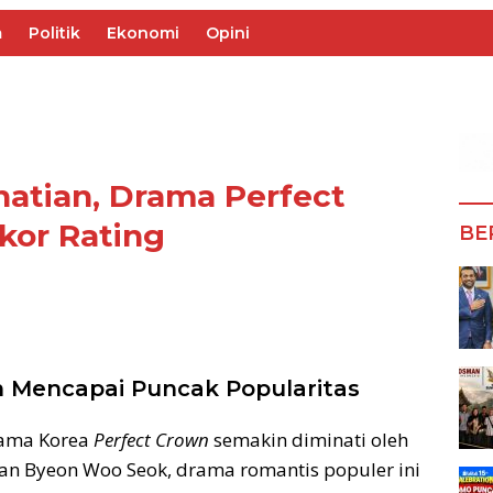
m
Politik
Ekonomi
Opini
hatian, Drama Perfect
kor Rating
BE
 Mencapai Puncak Popularitas
rama Korea
Perfect Crown
semakin diminati oleh
dan Byeon Woo Seok, drama romantis populer ini