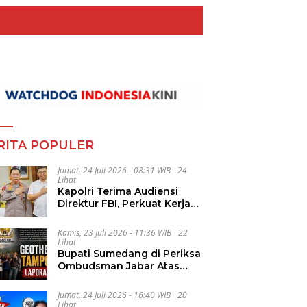
RITA POPULER
Jumat, 24 Juli 2026 - 08:31 WIB
24
Lihat
Kapolri Terima Audiensi
Direktur FBI, Perkuat Kerja
Sama Penanggulangan
Kejahatan Transnasional
Kamis, 23 Juli 2026 - 11:36 WIB
22
Lihat
Bupati Sumedang di Periksa
Ombudsman Jabar Atas
Dugaan Penguluran Waktu
Pelelangan Geothermal
Jumat, 24 Juli 2026 - 16:40 WIB
20
Tampomas
Lihat