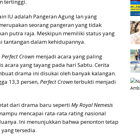
 tertinggi.
ain IU adalah Pangeran Agung Ian yang
 merupakan seorang pangeran yang tidak
n putra raja. Meskipun memiliki status yang
gai tantangan dalam kehidupannya.
,
Perfect Crown
menjadi acara yang paling
s acara yang tayang pada hari Sabtu. Cerita
uat drama ini disukai oleh banyak kalangan.
gga 13,3 persen,
Perfect Crown
terbukti menjadi
tat dari drama baru seperti
My Royal Nemesis
 mampu mencapai rata-rata rating nasional
eduanya. Ini menunjukkan bahwa penonton tetap
 yang tersedia.