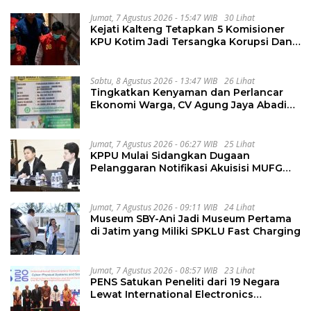
PKKMB
Jumat, 7 Agustus 2026 - 15:47 WIB
30 Lihat
Kejati Kalteng Tetapkan 5 Komisioner
KPU Kotim Jadi Tersangka Korupsi Dana
Hibah Pilkada Rp40 Miliar
Sabtu, 8 Agustus 2026 - 13:47 WIB
26 Lihat
Tingkatkan Kenyaman dan Perlancar
Ekonomi Warga, CV Agung Jaya Abadi
Perbaiki Jalan Sukakersa-Gunung Endut
Jumat, 7 Agustus 2026 - 06:27 WIB
25 Lihat
KPPU Mulai Sidangkan Dugaan
Pelanggaran Notifikasi Akuisisi MUFG
Bank
Jumat, 7 Agustus 2026 - 09:11 WIB
24 Lihat
Museum SBY-Ani Jadi Museum Pertama
di Jatim yang Miliki SPKLU Fast Charging
Jumat, 7 Agustus 2026 - 08:57 WIB
23 Lihat
PENS Satukan Peneliti dari 19 Negara
Lewat International Electronics
Symposium 2026