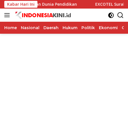
Langsung
si Alumni dan Dunia Pendidikan
Kabar Hari Ini
EXCOTEL Surabaya Tawark
ke
konten
Home
Nasional
Daerah
Hukum
Politik
Ekonomi
Op