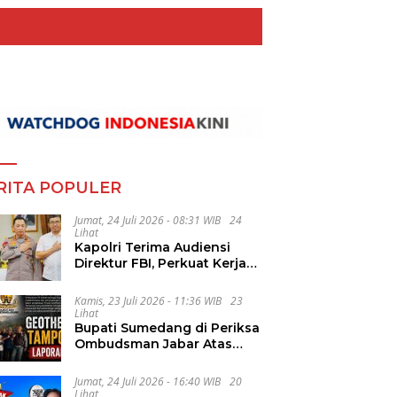
RITA POPULER
Jumat, 24 Juli 2026 - 08:31 WIB
24
Lihat
Kapolri Terima Audiensi
Direktur FBI, Perkuat Kerja
Sama Penanggulangan
Kejahatan Transnasional
Kamis, 23 Juli 2026 - 11:36 WIB
23
Lihat
Bupati Sumedang di Periksa
Ombudsman Jabar Atas
Dugaan Penguluran Waktu
Pelelangan Geothermal
Jumat, 24 Juli 2026 - 16:40 WIB
20
Tampomas
Lihat