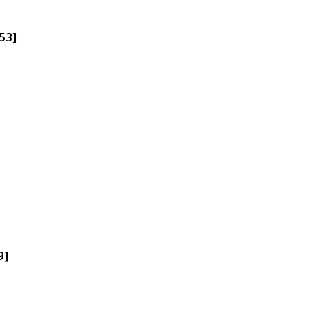
53]
9]