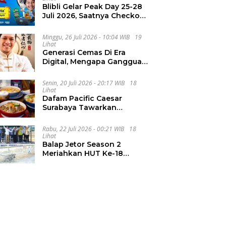
Blibli Gelar Peak Day 25-28
Juli 2026, Saatnya Checkout
Wishlist Impian
Minggu, 26 Juli 2026 - 10:04 WIB
19
Lihat
Generasi Cemas Di Era
Digital, Mengapa Gangguan
Kecemasan Terus
Meningkat
Senin, 20 Juli 2026 - 20:17 WIB
18
Lihat
Dafam Pacific Caesar
Surabaya Tawarkan
Pengalaman Kuliner Malam
Lewat The Late Shift
Rabu, 22 Juli 2026 - 00:21 WIB
18
Lihat
Balap Jetor Season 2
Meriahkan HUT Ke-18
Labura, Wabup Ajak
Generasi Muda Majukan
Pertanian