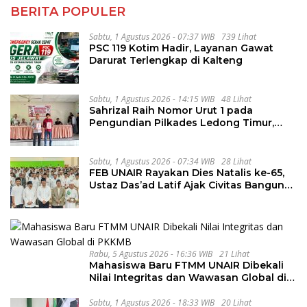
BERITA POPULER
Sabtu, 1 Agustus 2026 - 07:37 WIB
739 Lihat
PSC 119 Kotim Hadir, Layanan Gawat
Darurat Terlengkap di Kalteng
Sabtu, 1 Agustus 2026 - 14:15 WIB
48 Lihat
Sahrizal Raih Nomor Urut 1 pada
Pengundian Pilkades Ledong Timur,
Tahapan Berlangsung Aman dan
Kondusif
Sabtu, 1 Agustus 2026 - 07:34 WIB
28 Lihat
FEB UNAIR Rayakan Dies Natalis ke-65,
Ustaz Das’ad Latif Ajak Civitas Bangun
Integritas
Rabu, 5 Agustus 2026 - 16:36 WIB
21 Lihat
Mahasiswa Baru FTMM UNAIR Dibekali
Nilai Integritas dan Wawasan Global di
PKKMB
Sabtu, 1 Agustus 2026 - 18:33 WIB
20 Lihat