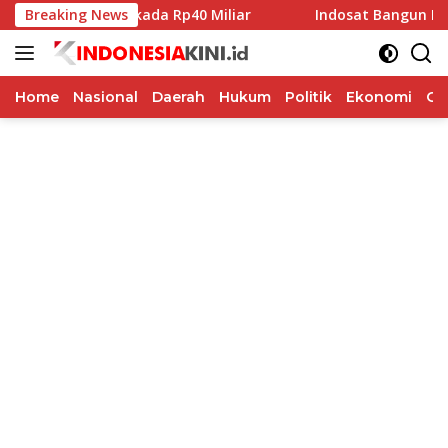
Langsung
na Hibah Pilkada Rp40 Miliar
Breaking News
Indosat Bangun Fondasi I
ke
konten
Home
Nasional
Daerah
Hukum
Politik
Ekonomi
Op