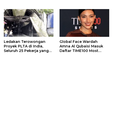
Ledakan Terowongan
Global Face Wardah
Proyek PLTA di India,
Amna Al Qubaisi Masuk
Seluruh 25 Pekerja yang
Daftar TIME100 Most
Terjebak Ditemukan
Influential People in
Meninggal
Sports 2026