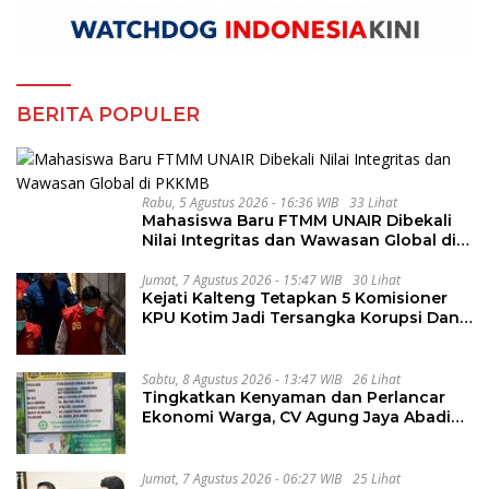
BERITA POPULER
Rabu, 5 Agustus 2026 - 16:36 WIB
33 Lihat
Mahasiswa Baru FTMM UNAIR Dibekali
Nilai Integritas dan Wawasan Global di
PKKMB
Jumat, 7 Agustus 2026 - 15:47 WIB
30 Lihat
Kejati Kalteng Tetapkan 5 Komisioner
KPU Kotim Jadi Tersangka Korupsi Dana
Hibah Pilkada Rp40 Miliar
Sabtu, 8 Agustus 2026 - 13:47 WIB
26 Lihat
Tingkatkan Kenyaman dan Perlancar
Ekonomi Warga, CV Agung Jaya Abadi
Perbaiki Jalan Sukakersa-Gunung Endut
Jumat, 7 Agustus 2026 - 06:27 WIB
25 Lihat