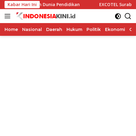
Langsung
asi Alumni dan Dunia Pendidikan
Kabar Hari Ini
EXCOTEL Surabaya Tawar
ke
konten
Home
Nasional
Daerah
Hukum
Politik
Ekonomi
Op