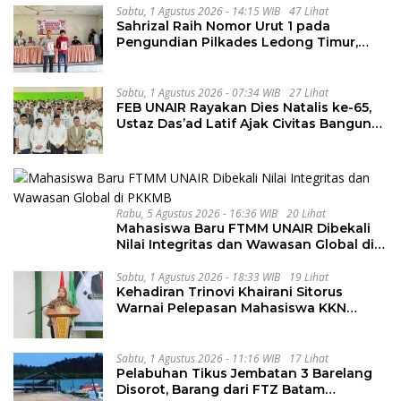
Sabtu, 1 Agustus 2026 - 14:15 WIB
47 Lihat
Sahrizal Raih Nomor Urut 1 pada
Pengundian Pilkades Ledong Timur,
Tahapan Berlangsung Aman dan
Kondusif
Sabtu, 1 Agustus 2026 - 07:34 WIB
27 Lihat
FEB UNAIR Rayakan Dies Natalis ke-65,
Ustaz Das’ad Latif Ajak Civitas Bangun
Integritas
Rabu, 5 Agustus 2026 - 16:36 WIB
20 Lihat
Mahasiswa Baru FTMM UNAIR Dibekali
Nilai Integritas dan Wawasan Global di
PKKMB
Sabtu, 1 Agustus 2026 - 18:33 WIB
19 Lihat
Kehadiran Trinovi Khairani Sitorus
Warnai Pelepasan Mahasiswa KKN
Regional dan Internasional UNIVA
Medan
Sabtu, 1 Agustus 2026 - 11:16 WIB
17 Lihat
Pelabuhan Tikus Jembatan 3 Barelang
Disorot, Barang dari FTZ Batam