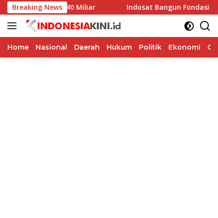
Langsung
ilkada Rp40 Miliar
Breaking News
Indosat Bangun Fondasi Infrastruktu
ke
konten
Home
Nasional
Daerah
Hukum
Politik
Ekonomi
Op