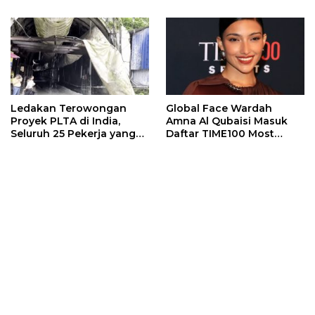
Ledakan Terowongan
Global Face Wardah
Proyek PLTA di India,
Amna Al Qubaisi Masuk
Seluruh 25 Pekerja yang
Daftar TIME100 Most
Terjebak Ditemukan
Influential People in
Meninggal
Sports 2026