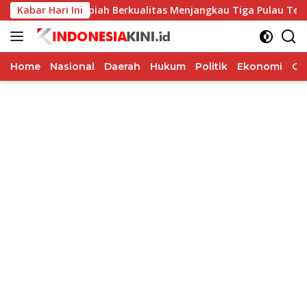
Langsung
m Pastikan Rupiah Berkualitas Menjangkau Tiga Pulau Terluar 
Kabar Hari Ini
ke
konten
Home
Nasional
Daerah
Hukum
Politik
Ekonomi
Op