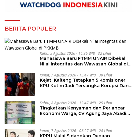
BERITA POPULER
Rabu, 5 Agustus 2026 - 16:36 WIB
32 Lihat
Mahasiswa Baru FTMM UNAIR Dibekali
Nilai Integritas dan Wawasan Global di
PKKMB
Jumat, 7 Agustus 2026 - 15:47 WIB
30 Lihat
Kejati Kalteng Tetapkan 5 Komisioner
KPU Kotim Jadi Tersangka Korupsi Dana
Hibah Pilkada Rp40 Miliar
Sabtu, 8 Agustus 2026 - 13:47 WIB
25 Lihat
Tingkatkan Kenyaman dan Perlancar
Ekonomi Warga, CV Agung Jaya Abadi
Perbaiki Jalan Sukakersa-Gunung Endut
Jumat, 7 Agustus 2026 - 06:27 WIB
24 Lihat
KPPU Mulai Sidangkan Dugaan