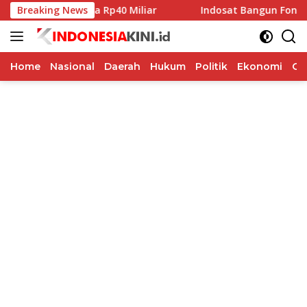
Langsung
ibah Pilkada Rp40 Miliar
Breaking News
Indosat Bangun Fondasi Infra
ke
konten
Home
Nasional
Daerah
Hukum
Politik
Ekonomi
Op