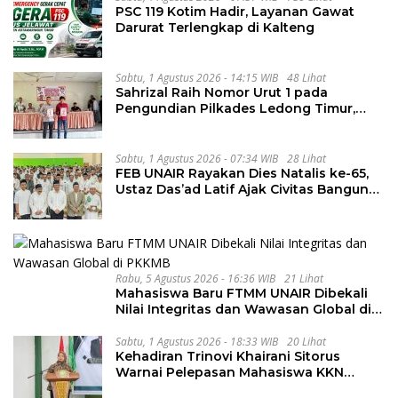
PSC 119 Kotim Hadir, Layanan Gawat
Darurat Terlengkap di Kalteng
Sabtu, 1 Agustus 2026 - 14:15 WIB
48 Lihat
Sahrizal Raih Nomor Urut 1 pada
Pengundian Pilkades Ledong Timur,
Tahapan Berlangsung Aman dan
Kondusif
Sabtu, 1 Agustus 2026 - 07:34 WIB
28 Lihat
FEB UNAIR Rayakan Dies Natalis ke-65,
Ustaz Das’ad Latif Ajak Civitas Bangun
Integritas
Rabu, 5 Agustus 2026 - 16:36 WIB
21 Lihat
Mahasiswa Baru FTMM UNAIR Dibekali
Nilai Integritas dan Wawasan Global di
PKKMB
Sabtu, 1 Agustus 2026 - 18:33 WIB
20 Lihat
Kehadiran Trinovi Khairani Sitorus
Warnai Pelepasan Mahasiswa KKN
Regional dan Internasional UNIVA