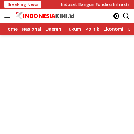
Langsung
 Miliar
Breaking News
Indosat Bangun Fondasi Infrastruktur AI Genera
ke
konten
Home
Nasional
Daerah
Hukum
Politik
Ekonomi
Op