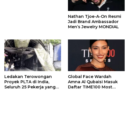
Jewelry Bertema Api
Nathan Tjoe-A-On Resmi
Jadi Brand Ambassador
Men’s Jewelry MONDIAL
Ledakan Terowongan
Global Face Wardah
Proyek PLTA di India,
Amna Al Qubaisi Masuk
Seluruh 25 Pekerja yang
Daftar TIME100 Most
Terjebak Ditemukan
Influential People in
Meninggal
Sports 2026