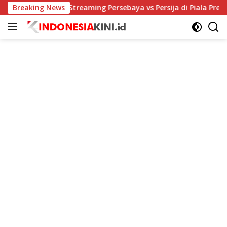
Langsung
n Link Live Streaming Persebaya vs Persija di Piala Presiden 202
Breaking News
ke
konten