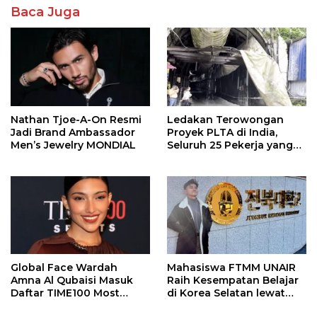
Baca Juga
Nathan Tjoe-A-On Resmi
Ledakan Terowongan
Jadi Brand Ambassador
Proyek PLTA di India,
Men’s Jewelry MONDIAL
Seluruh 25 Pekerja yang
Terjebak Ditemukan
Meninggal
Global Face Wardah
Mahasiswa FTMM UNAIR
Amna Al Qubaisi Masuk
Raih Kesempatan Belajar
Daftar TIME100 Most
di Korea Selatan lewat
Influential People in
Program EQUITY