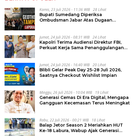
Kamis, 23 Juli 2026 - 11:36 WIB
28 Lihat
Bupati Sumedang Diperiksa
Ombudsman Jabar Atas Dugaan
Penguluran Waktu Pelelangan
Geothermal Tampomas
Jumat, 24 Juli 2026 - 08:31 WIB
24 Lihat
Kapolri Terima Audiensi Direktur FBI,
Perkuat Kerja Sama Penanggulangan
Kejahatan Transnasional
Jumat, 24 Juli 2026 - 16:40 WIB
20 Lihat
Blibli Gelar Peak Day 25-28 Juli 2026,
Saatnya Checkout Wishlist Impian
Minggu, 26 Juli 2026 - 10:04 WIB
19 Lihat
Generasi Cemas Di Era Digital, Mengapa
Gangguan Kecemasan Terus Meningkat
Rabu, 22 Juli 2026 - 00:21 WIB
18 Lihat
Balap Jetor Season 2 Meriahkan HUT
Ke-18 Labura, Wabup Ajak Generasi
Muda Majukan Pertanian