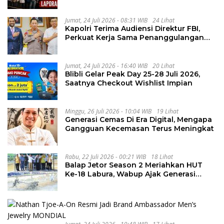
Penguluran Waktu Pelelangan
Geothermal Tampomas
Jumat, 24 Juli 2026 - 08:31 WIB
24 Lihat
Kapolri Terima Audiensi Direktur FBI,
Perkuat Kerja Sama Penanggulangan
Kejahatan Transnasional
Jumat, 24 Juli 2026 - 16:40 WIB
20 Lihat
Blibli Gelar Peak Day 25-28 Juli 2026,
Saatnya Checkout Wishlist Impian
Minggu, 26 Juli 2026 - 10:04 WIB
19 Lihat
Generasi Cemas Di Era Digital, Mengapa
Gangguan Kecemasan Terus Meningkat
Rabu, 22 Juli 2026 - 00:21 WIB
18 Lihat
Balap Jetor Season 2 Meriahkan HUT
Ke-18 Labura, Wabup Ajak Generasi
Muda Majukan Pertanian