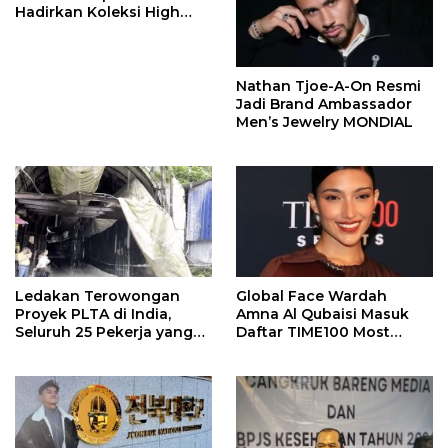
Hadirkan Koleksi High
Jewelry Bertema Api
Nathan Tjoe-A-On Resmi
Jadi Brand Ambassador
Men’s Jewelry MONDIAL
Ledakan Terowongan
Global Face Wardah
Proyek PLTA di India,
Amna Al Qubaisi Masuk
Seluruh 25 Pekerja yang
Daftar TIME100 Most
Terjebak Ditemukan
Influential People in
Meninggal
Sports 2026