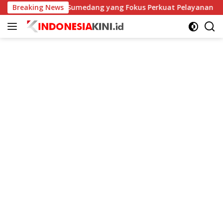
Langsung
Wakapolres Sumedang yang Fokus Perkuat Pelayanan dan Stab
Breaking News
ke
konten