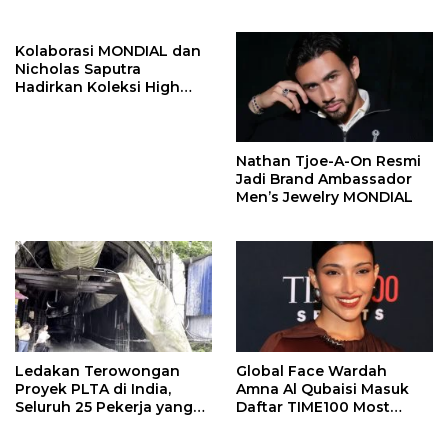
Program Kepiting Soka
Kolaborasi MONDIAL dan
Nicholas Saputra
Hadirkan Koleksi High
Jewelry Bertema Api
Nathan Tjoe-A-On Resmi
Jadi Brand Ambassador
Men’s Jewelry MONDIAL
Ledakan Terowongan
Global Face Wardah
Proyek PLTA di India,
Amna Al Qubaisi Masuk
Seluruh 25 Pekerja yang
Daftar TIME100 Most
Terjebak Ditemukan
Influential People in
Meninggal
Sports 2026