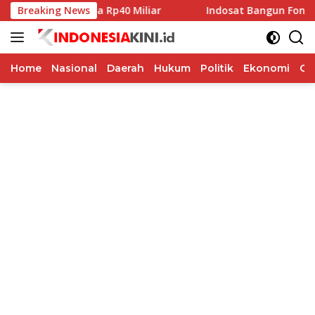
Langsung
ibah Pilkada Rp40 Miliar
Breaking News
Indosat Bangun Fondasi Infra
ke
konten
Home
Nasional
Daerah
Hukum
Politik
Ekonomi
Op